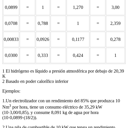
0,0899
=
1
=
1,270
=
3,00
0,0708
=
0,788
=
1
=
2,359
0,00833
=
0,0926
=
0,1177
=
0,278
0,0300
=
0,333
=
0,424
=
1
1 El hidrógeno es líquido a presión atmosférica por debajo de 20,39
K
2 Basado en poder calorífico inferior
Ejemplos:
1.Un electrolizador con un rendimiento del 85% que produzca 10
3
Nm
por hora, tiene un consumo eléctrico de 35,29 kW
(10·3,00/0,85), y consume 8,091 kg de agua por hora
(10·0,0899·(18/2)).
2.Una pila de combustible de 10 kW que tenga un rendimiento