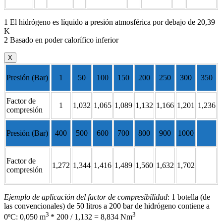
1 El hidrógeno es líquido a presión atmosférica por debajo de 20,39
K
2 Basado en poder calorífico inferior
X
Presión (Bar)
1
50
100
150
200
250
300
350
Factor de
1
1,032
1,065
1,089
1,132
1,166
1,201
1,236
compresión
Presión (Bar)
400
500
600
700
800
900
1000
Factor de
1,272
1,344
1,416
1,489
1,560
1,632
1,702
compresión
Ejemplo de aplicación del factor de compresibilidad
: 1 botella (de
las convencionales) de 50 litros a 200 bar de hidrógeno contiene a
3
3
0ºC: 0,050 m
* 200 / 1,132 = 8,834 Nm