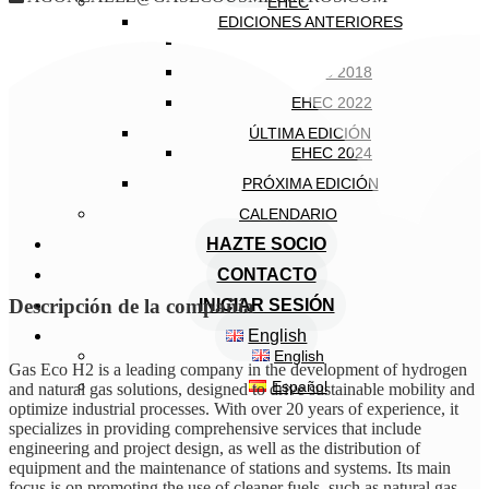
EHEC
EDICIONES ANTERIORES
EHEC 2005
EHEC 2018
EHEC 2022
ÚLTIMA EDICIÓN
EHEC 2024
PRÓXIMA EDICIÓN
CALENDARIO
HAZTE SOCIO
CONTACTO
Descripción de la compañía
INICIAR SESIÓN
English
English
Gas Eco H2 is a leading company in the development of hydrogen
Español
and natural gas solutions, designed to drive sustainable mobility and
optimize industrial processes. With over 20 years of experience, it
specializes in providing comprehensive services that include
engineering and project design, as well as the distribution of
equipment and the maintenance of stations and systems. Its main
focus is on promoting the use of cleaner fuels, such as natural gas,