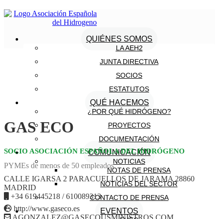
QUIÉNES SOMOS
LA AEH2
JUNTA DIRECTIVA
SOCIOS
ESTATUTOS
QUÉ HACEMOS
¿POR QUÉ HIDRÓGENO?
GAS ECO
PROYECTOS
DOCUMENTACIÓN
SOCIO ASOCIACIÓN ESPAÑOLA DEL HIDRÓGENO
COMUNICACIÓN
NOTICIAS
PYMEs de menos de 50 empleados
NOTAS DE PRENSA
CALLE IGARSA 2 PARACUELLOS DE JARAMA 28860
NOTICIAS DEL SECTOR
MADRID
+34 619445218 / 610089313
CONTACTO DE PRENSA
http://www.gaseco.es
EVENTOS
AGONZALEZ@GASECOUSMINISTROS.COM