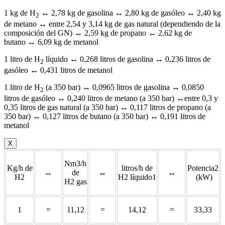
1 kg de H
↔ 2,78 kg de gasolina ↔ 2,80 kg de gasóleo ↔ 2,40 kg
2
de metano ↔ entre 2,54 y 3,14 kg de gas natural (dependiendo de la
composición del GN) ↔ 2,59 kg de propano ↔ 2,62 kg de
butano ↔ 6,09 kg de metanol
1 litro de H
líquido ↔ 0,268 litros de gasolina ↔ 0,236 litros de
2
gasóleo ↔ 0,431 litros de metanol
1 litro de H
(a 350 bar) ↔ 0,0965 litros de gasolina ↔ 0,0850
2
litros de gasóleo ↔ 0,240 litros de metano (a 350 bar) ↔entre 0,3 y
0,35 litros de gas natural (a 350 bar) ↔ 0,117 litros de propano (a
350 bar) ↔ 0,127 litros de butano (a 350 bar) ↔ 0,191 litros de
metanol
X
Nm3/h
Kg/h de
litros/h de
Potencia2
↔
de
↔
↔
H2
H2 líquido1
(kW)
H2 gas
1
=
11,12
=
14,12
=
33,33