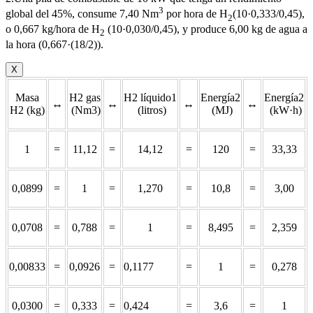
3
global del 45%, consume 7,40 Nm
por hora de H
(10·0,333/0,45),
2
o 0,667 kg/hora de H
(10·0,030/0,45), y produce 6,00 kg de agua a
2
la hora (0,667·(18/2)).
X
Masa
H2 gas
H2 líquido1
Energía2
Energía2
↔
↔
↔
↔
H2 (kg)
(Nm3)
(litros)
(MJ)
(kW·h)
1
=
11,12
=
14,12
=
120
=
33,33
0,0899
=
1
=
1,270
=
10,8
=
3,00
0,0708
=
0,788
=
1
=
8,495
=
2,359
0,00833
=
0,0926
=
0,1177
=
1
=
0,278
0,0300
=
0,333
=
0,424
=
3,6
=
1