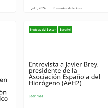
Jul 8, 2024
|
0 minutos de lectura


Noticias del Sector
Español
Entrevista a Javier Brey,
presidente de la
Asociación Española del
 en
Hidrógeno (AeH2)
ión
Leer más
ico