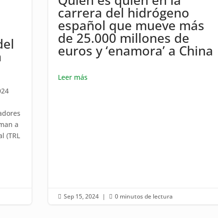
carrera del hidrógeno
español que mueve más
de 25.000 millones de
del
euros y ‘enamora’ a China
n
Leer más
024
radores
uman a
l (TRL
Sep 15, 2024
|
0 minutos de lectura

