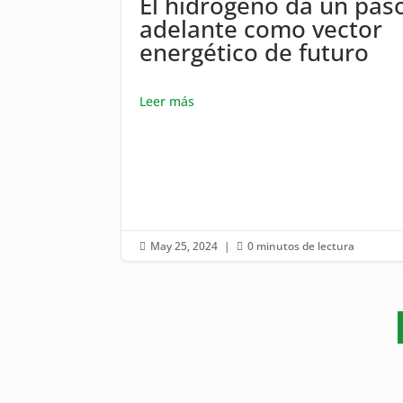
El hidrógeno da un pas
adelante como vector
energético de futuro
Leer más
May 25, 2024
|
0 minutos de lectura

