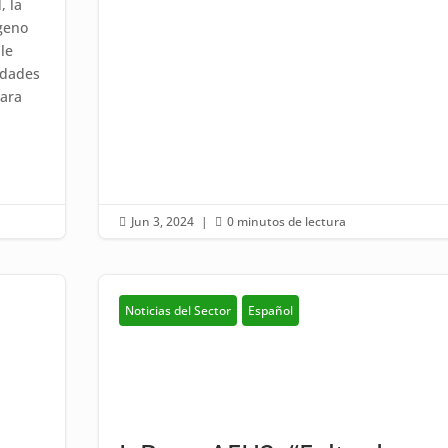
, la
geno
ble
idades
para
Jun 3, 2024
|
0 minutos de lectura


Noticias del Sector
Español