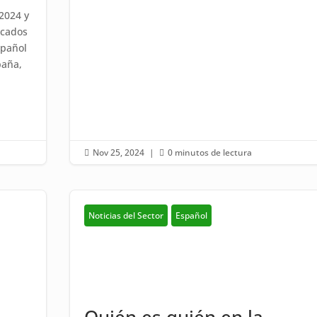
2024 y
icados
spañol
paña,
Nov 25, 2024
|
0 minutos de lectura


Noticias del Sector
Español
Quién es quién en la