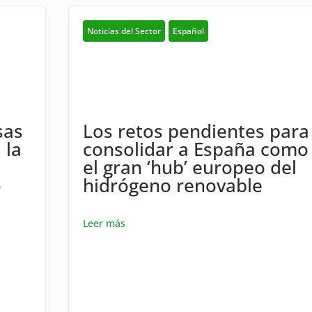
Noticias del Sector
Español
sas
Los retos pendientes para
 la
consolidar a España como
el gran ‘hub’ europeo del
o
hidrógeno renovable
Leer más