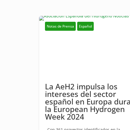
Notas de Prensa
Español
La AeH2 impulsa los
intereses del sector
español en Europa dur
la European Hydrogen
Week 2024
Con 361 proyectos identificados en la