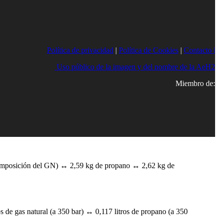
Política de privacidad
|
Política de Cookies
|
Contacto |
Uso público de la imagen y del nombre de la AeH2
Miembro de:
composición del GN) ↔ 2,59 kg de propano ↔ 2,62 kg de
s de gas natural (a 350 bar) ↔ 0,117 litros de propano (a 350