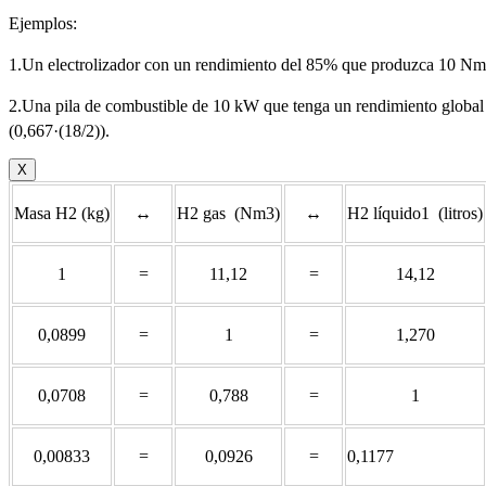
Ejemplos:
1.Un electrolizador con un rendimiento del 85% que produzca 10 Nm
2.Una pila de combustible de 10 kW que tenga un rendimiento glob
(0,667·(18/2)).
X
Masa H2 (kg)
↔
H2 gas (Nm3)
↔
H2 líquido1 (litros)
1
=
11,12
=
14,12
0,0899
=
1
=
1,270
0,0708
=
0,788
=
1
0,00833
=
0,0926
=
0,1177