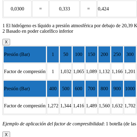
0,0300
=
0,333
=
0,424
1 El hidrógeno es líquido a presión atmosférica por debajo de 20,39 
2 Basado en poder calorífico inferior
X
Presión (Bar)
1
50
100
150
200
250
300
Factor de compresión
1
1,032
1,065
1,089
1,132
1,166
1,201
Presión (Bar)
400
500
600
700
800
900
1000
Factor de compresión
1,272
1,344
1,416
1,489
1,560
1,632
1,702
Ejemplo de aplicación del factor de compresibilidad
: 1 botella (de l
X