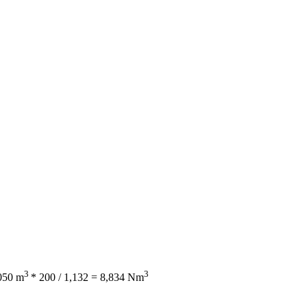
3
3
,050 m
* 200 / 1,132 = 8,834 Nm