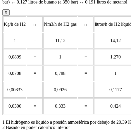
bar) ↔ 0,127 litros de butano (a 350 bar) ↔ 0,191 litros de metanol
X
Kg/h de H2
↔
Nm3/h de H2 gas
↔
litros/h de H2 líqui
1
=
11,12
=
14,12
0,0899
=
1
=
1,270
0,0708
=
0,788
=
1
0,00833
=
0,0926
=
0,1177
0,0300
=
0,333
=
0,424
1 El hidrógeno es líquido a presión atmosférica por debajo de 20,39 
2 Basado en poder calorífico inferior