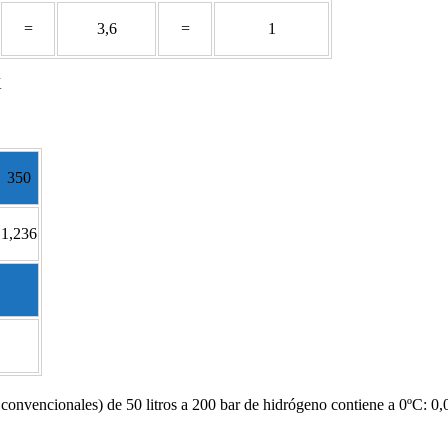
=
3,6
=
1
K
350
1,236
as convencionales) de 50 litros a 200 bar de hidrógeno contiene a 0ºC: 0