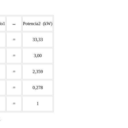
do1
↔
Potencia2 (kW)
=
33,33
=
3,00
=
2,359
=
0,278
=
1
K