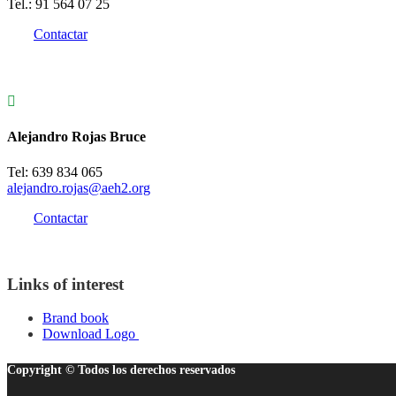
Tel.: 91 564 07 25
Contactar

Alejandro Rojas Bruce
Tel: 639 834 065
alejandro.rojas@aeh2.org
Contactar
Links of interest
Brand book
Download Logo
Copyright © Todos los derechos reservados