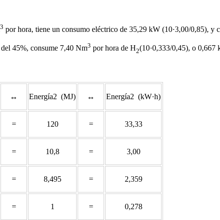
3
por hora, tiene un consumo eléctrico de 35,29 kW (10·3,00/0,85), y 
3
al del 45%, consume 7,40 Nm
por hora de H
(10·0,333/0,45), o 0,667 
2
↔
Energía2 (MJ)
↔
Energía2 (kW·h)
=
120
=
33,33
=
10,8
=
3,00
=
8,495
=
2,359
=
1
=
0,278