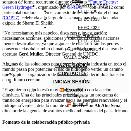
EHEC
sonaron de forma recurrente durante el evento “
Future Energy:
EDICIONES ANTERIORES
Green Hydrogen
”, organizado por
UNIDO
— con la AeH2 como
EHEC 2005
parte colaboradora— en el contexto de la cumbre por el clima
(
COP27
), celebrada a lo largo de la semana pasada en la ciudad
EHEC 2018
egipcia de Sharm El Sheikh.
EHEC 2022
“No necesitamos más papeleo, discursos o investigación;
ÚLTIMA EDICIÓN
necesitamos acciones, soluciones y solidaridad con las naciones
EHEC 2024
menos desarrolladas, ya que algunas de ellas sufrirán las peores
consecuencias del cambio climático”, pidió durante el discurso de
PRÓXIMA EDICIÓN
apertura
Gerd Müller,
Director General de UNIDO
.
CALENDARIO
Algunas de las soluciones para descarbonizar la industria en todo el
HAZTE SOCIO
mundo pasan por potenciar el uso de hidrógeno verde; un camino
CONTACTO
que Egipto —organizador de la COP27— está decidido a transitar
en un futuro cercano.
INICIAR SESIÓN
“El gobierno egipcio está muy comprometido con la acción
Español
climática. Una de las principales prioridades es un programa de
English
transición energética para avanzar hacia las energías renovables y el
Español
hidrógeno verde”, detalló durante su intervención
Ali Abo Sena
,
director de la agencia de asuntos medioambientales del país africano.
Fomento de la colaboración público-privada