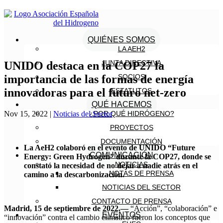
QUIÉNES SOMOS
LA AEH2
JUNTA DIRECTIVA
UNIDO destaca en la COP27 la
importancia de las formas de energía
SOCIOS
innovadoras para el futuro net-zero
ESTATUTOS
QUÉ HACEMOS
Nov 15, 2022
|
Noticias del Sector
¿POR QUÉ HIDRÓGENO?
PROYECTOS
DOCUMENTACIÓN
La AeH2 colaboró en el evento de UNIDO “Future
COMUNICACIÓN
Energy: Green Hydrogen” durante la COP27, donde se
NOTICIAS
constató la necesidad de no dejar a nadie atrás en el
NOTAS DE PRENSA
camino a la descarbonización.
NOTICIAS DEL SECTOR
CONTACTO DE PRENSA
Madrid, 15 de septiembre de 2022.—
“Acción”, “colaboración” e
EVENTOS
“innovación” contra el cambio climático fueron los conceptos que