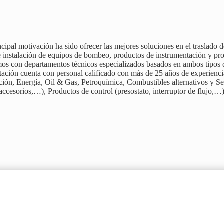
ipal motivación ha sido ofrecer las mejores soluciones en el traslado d
n e instalación de equipos de bombeo, productos de instrumentación y 
ntamos con departamentos técnicos especializados basados ​​en ambos tip
ación cuenta con personal calificado con más de 25 años de experiencia 
igación, Energía, Oil & Gas, Petroquímica, Combustibles alternativos y
accesorios,…), Productos de control (presostato, interruptor de flujo,…