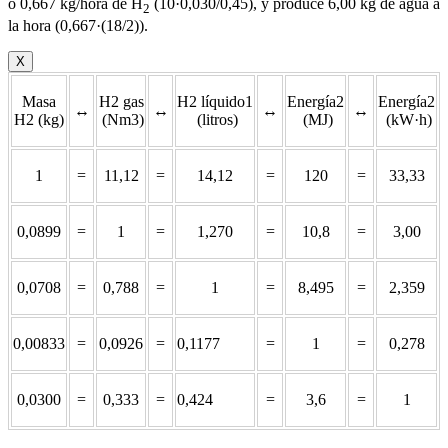
o 0,667 kg/hora de H
(10·0,030/0,45), y produce 6,00 kg de agua a
2
la hora (0,667·(18/2)).
X
Masa
H2 gas
H2 líquido1
Energía2
Energía2
↔
↔
↔
↔
H2 (kg)
(Nm3)
(litros)
(MJ)
(kW·h)
1
=
11,12
=
14,12
=
120
=
33,33
0,0899
=
1
=
1,270
=
10,8
=
3,00
0,0708
=
0,788
=
1
=
8,495
=
2,359
0,00833
=
0,0926
=
0,1177
=
1
=
0,278
0,0300
=
0,333
=
0,424
=
3,6
=
1