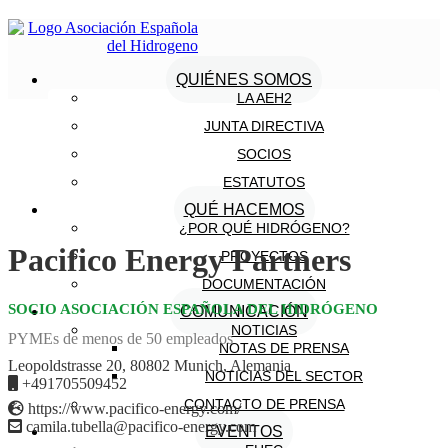
QUIÉNES SOMOS
LA AEH2
JUNTA DIRECTIVA
SOCIOS
ESTATUTOS
QUÉ HACEMOS
¿POR QUÉ HIDRÓGENO?
Pacifico Energy Partners
PROYECTOS
DOCUMENTACIÓN
SOCIO ASOCIACIÓN ESPAÑOLA DEL HIDRÓGENO
COMUNICACIÓN
NOTICIAS
PYMEs de menos de 50 empleados
NOTAS DE PRENSA
Leopoldstrasse 20, 80802 Munich, Alemania
NOTICIAS DEL SECTOR
+491705509452
CONTACTO DE PRENSA
https://www.pacifico-energy.com/
camila.tubella@pacifico-energy.com
EVENTOS