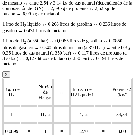
de metano ↔ entre 2,54 y 3,14 kg de gas natural (dependiendo de la
composición del GN) ↔ 2,59 kg de propano ↔ 2,62 kg de
butano ↔ 6,09 kg de metanol
1 litro de H
líquido ↔ 0,268 litros de gasolina ↔ 0,236 litros de
2
gasóleo ↔ 0,431 litros de metanol
1 litro de H
(a 350 bar) ↔ 0,0965 litros de gasolina ↔ 0,0850
2
litros de gasóleo ↔ 0,240 litros de metano (a 350 bar) ↔entre 0,3 y
0,35 litros de gas natural (a 350 bar) ↔ 0,117 litros de propano (a
350 bar) ↔ 0,127 litros de butano (a 350 bar) ↔ 0,191 litros de
metanol
X
Nm3/h
Kg/h de
litros/h de
Potencia2
↔
de
↔
↔
H2
H2 líquido1
(kW)
H2 gas
1
=
11,12
=
14,12
=
33,33
0,0899
=
1
=
1,270
=
3,00