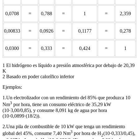
0,0708
=
0,788
=
1
=
2,359
0,00833
=
0,0926
=
0,1177
=
0,278
0,0300
=
0,333
=
0,424
=
1
1 El hidrógeno es líquido a presión atmosférica por debajo de 20,39
K
2 Basado en poder calorífico inferior
Ejemplos:
1.Un electrolizador con un rendimiento del 85% que produzca 10
3
Nm
por hora, tiene un consumo eléctrico de 35,29 kW
(10·3,00/0,85), y consume 8,091 kg de agua por hora
(10·0,0899·(18/2)).
2.Una pila de combustible de 10 kW que tenga un rendimiento
3
global del 45%, consume 7,40 Nm
por hora de H
(10·0,333/0,45),
2