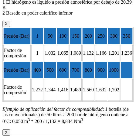
1 El hidrógeno es líquido a presión atmosférica por debajo de 20,39
K
2 Basado en poder calorífico inferior
X
Presión (Bar)
1
50
100
150
200
250
300
350
Factor de
1
1,032
1,065
1,089
1,132
1,166
1,201
1,236
compresión
Presión (Bar)
400
500
600
700
800
900
1000
Factor de
1,272
1,344
1,416
1,489
1,560
1,632
1,702
compresión
Ejemplo de aplicación del factor de compresibilidad
: 1 botella (de
las convencionales) de 50 litros a 200 bar de hidrógeno contiene a
3
3
0ºC: 0,050 m
* 200 / 1,132 = 8,834 Nm
X