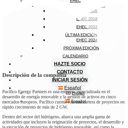
EHEC
EDICIONES ANTERIORES
EHEC 2005
EHEC 2018
EHEC 2022
ÚLTIMA EDICIÓN
EHEC 2024
PRÓXIMA EDICIÓN
CALENDARIO
HAZTE SOCIO
CONTACTO
Descripción de la compañía
INICIAR SESIÓN
Español
Pacifico Energy Partners es una empresa especializada en el
English
desarrollo de energía renovable y la gestión de activos en cinco
Español
mercados europeos. Pacífico cuenta con una cartera de proyectos en
rápido crecimiento de más de 2 GW.
Dentro del sector del hidrógeno, abarca una amplia gama de
actividades que incluyen la originación de proyectos, el desarrollo y
la ejecución de proyectos de hidrógeno renovable, así como la