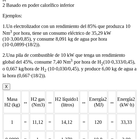
2 Basado en poder calorífico inferior
Ejemplos:
1.Un electrolizador con un rendimiento del 85% que produzca 10
3
Nm
por hora, tiene un consumo eléctrico de 35,29 kW
(10·3,00/0,85), y consume 8,091 kg de agua por hora
(10·0,0899·(18/2)).
2.Una pila de combustible de 10 kW que tenga un rendimiento
3
global del 45%, consume 7,40 Nm
por hora de H
(10·0,333/0,45),
2
o 0,667 kg/hora de H
(10·0,030/0,45), y produce 6,00 kg de agua a
2
la hora (0,667·(18/2)).
X
Masa
H2 gas
H2 líquido1
Energía2
Energía2
↔
↔
↔
↔
H2 (kg)
(Nm3)
(litros)
(MJ)
(kW·h)
1
=
11,12
=
14,12
=
120
=
33,33