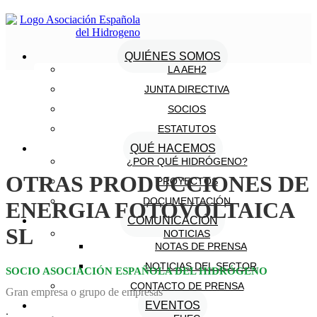
QUIÉNES SOMOS
LA AEH2
JUNTA DIRECTIVA
SOCIOS
ESTATUTOS
QUÉ HACEMOS
¿POR QUÉ HIDRÓGENO?
OTRAS PRODUCCIONES DE
PROYECTOS
DOCUMENTACIÓN
ENERGIA FOTOVOLTAICA
COMUNICACIÓN
SL
NOTICIAS
NOTAS DE PRENSA
NOTICIAS DEL SECTOR
SOCIO ASOCIACIÓN ESPAÑOLA DEL HIDRÓGENO
CONTACTO DE PRENSA
Gran empresa o grupo de empresas
EVENTOS
.