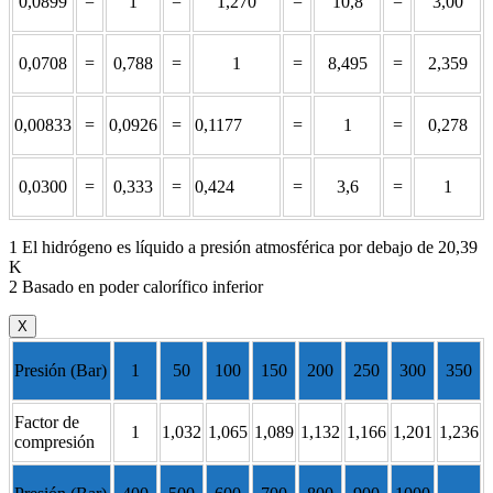
0,0899
=
1
=
1,270
=
10,8
=
3,00
0,0708
=
0,788
=
1
=
8,495
=
2,359
0,00833
=
0,0926
=
0,1177
=
1
=
0,278
0,0300
=
0,333
=
0,424
=
3,6
=
1
1 El hidrógeno es líquido a presión atmosférica por debajo de 20,39
K
2 Basado en poder calorífico inferior
X
Presión (Bar)
1
50
100
150
200
250
300
350
Factor de
1
1,032
1,065
1,089
1,132
1,166
1,201
1,236
compresión