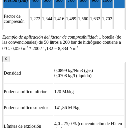
Presión (Bar)
400
500
600
700
800
900
1000
Factor de
1,272
1,344
1,416
1,489
1,560
1,632
1,702
compresión
Ejemplo de aplicación del factor de compresibilidad
: 1 botella (de
las convencionales) de 50 litros a 200 bar de hidrógeno contiene a
3
3
0ºC: 0,050 m
* 200 / 1,132 = 8,834 Nm
X
0,0899 kg/Nm3 (gas)
Densidad
0,0708 kg/l (liquido)
Poder calorífico inferior
120 MJ/kg
Poder calorífico superior
141,86 MJ/kg
4,0 - 75,0 % (concentración de H2 en
Límites de explosión