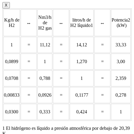
X
Nm3/h
Kg/h de
litros/h de
Potencia2
↔
de
↔
↔
H2
H2 líquido1
(kW)
H2 gas
1
=
11,12
=
14,12
=
33,33
0,0899
=
1
=
1,270
=
3,00
0,0708
=
0,788
=
1
=
2,359
0,00833
=
0,0926
=
0,1177
=
0,278
0,0300
=
0,333
=
0,424
=
1
1 El hidrógeno es líquido a presión atmosférica por debajo de 20,39
K