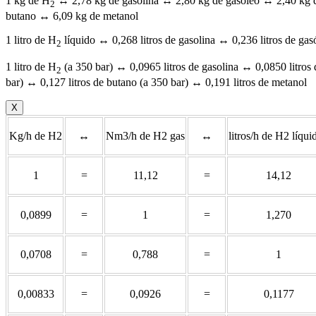
1 kg de H
↔ 2,78 kg de gasolina ↔ 2,80 kg de gasóleo ↔ 2,40 kg d
2
butano ↔ 6,09 kg de metanol
1 litro de H
líquido ↔ 0,268 litros de gasolina ↔ 0,236 litros de gas
2
1 litro de H
(a 350 bar) ↔ 0,0965 litros de gasolina ↔ 0,0850 litros 
2
bar) ↔ 0,127 litros de butano (a 350 bar) ↔ 0,191 litros de metanol
X
Kg/h de H2
↔
Nm3/h de H2 gas
↔
litros/h de H2 líqui
1
=
11,12
=
14,12
0,0899
=
1
=
1,270
0,0708
=
0,788
=
1
0,00833
=
0,0926
=
0,1177