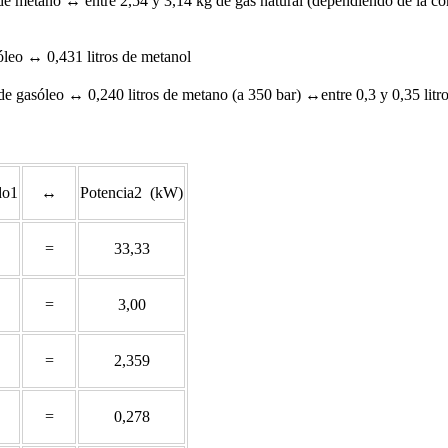
e metano ↔ entre 2,54 y 3,14 kg de gas natural (dependiendo de la 
óleo ↔ 0,431 litros de metanol
de gasóleo ↔ 0,240 litros de metano (a 350 bar) ↔entre 0,3 y 0,35 litro
do1
↔
Potencia2 (kW)
=
33,33
=
3,00
=
2,359
=
0,278