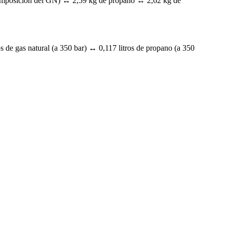
composición del GN) ↔ 2,59 kg de propano ↔ 2,62 kg de
s de gas natural (a 350 bar) ↔ 0,117 litros de propano (a 350