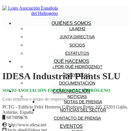
QUIÉNES SOMOS
LA AEH2
JUNTA DIRECTIVA
SOCIOS
ESTATUTOS
QUÉ HACEMOS
¿POR QUÉ HIDRÓGENO?
IDESA Industrial Plants SLU
PROYECTOS
DOCUMENTACIÓN
SOCIO ASOCIACIÓN ESPAÑOLA DEL HIDRÓGENO
COMUNICACIÓN
NOTICIAS
Gran empresa o grupo de empresas
NOTAS DE PRENSA
PCTG - Edificio Felix Herreros C/Profesor Potter 105 33203 Gijón,
NOTICIAS DEL SECTOR
Asturias. España
687089678
CONTACTO DE PRENSA
http://www.idesa.net
EVENTOS
lucia.abad@idesa.net