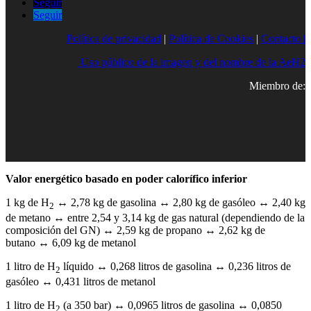
Seguir
Seguir
Política de privacidad
|
Política de Cookies
|
Contacto |
Uso público de la imagen y del nombre de la AeH2
Miembro de:
Valor energético basado en poder calorífico inferior
1 kg de H
↔ 2,78 kg de gasolina ↔ 2,80 kg de gasóleo ↔ 2,40 kg
2
de metano ↔ entre 2,54 y 3,14 kg de gas natural (dependiendo de la
composición del GN) ↔ 2,59 kg de propano ↔ 2,62 kg de
butano ↔ 6,09 kg de metanol
1 litro de H
líquido ↔ 0,268 litros de gasolina ↔ 0,236 litros de
2
gasóleo ↔ 0,431 litros de metanol
1 litro de H
(a 350 bar) ↔ 0,0965 litros de gasolina ↔ 0,0850
2