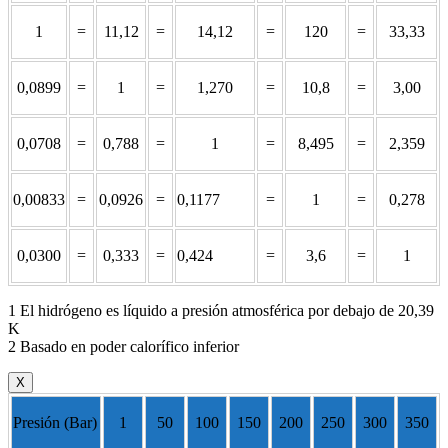
1
=
11,12
=
14,12
=
120
=
33,33
0,0899
=
1
=
1,270
=
10,8
=
3,00
0,0708
=
0,788
=
1
=
8,495
=
2,359
0,00833
=
0,0926
=
0,1177
=
1
=
0,278
0,0300
=
0,333
=
0,424
=
3,6
=
1
1 El hidrógeno es líquido a presión atmosférica por debajo de 20,39
K
2 Basado en poder calorífico inferior
X
Presión (Bar)
1
50
100
150
200
250
300
350