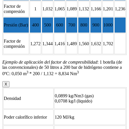
Factor de
1
1,032
1,065
1,089
1,132
1,166
1,201
1,236
compresión
Presión (Bar)
400
500
600
700
800
900
1000
Factor de
1,272
1,344
1,416
1,489
1,560
1,632
1,702
compresión
Ejemplo de aplicación del factor de compresibilidad
: 1 botella (de
las convencionales) de 50 litros a 200 bar de hidrógeno contiene a
3
3
0ºC: 0,050 m
* 200 / 1,132 = 8,834 Nm
X
0,0899 kg/Nm3 (gas)
Densidad
0,0708 kg/l (liquido)
Poder calorífico inferior
120 MJ/kg