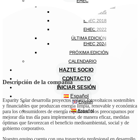
EHEC
EDICIONES ANTERIORES
EHEC 2005
EHEC 2018
EHEC 2022
ÚLTIMA EDICIÓN
EHEC 2024
PRÓXIMA EDICIÓN
CALENDARIO
HAZTE SOCIO
CONTACTO
Descripción de la compañía
INICIAR SESIÓN
Español
Esparity Solar desarrolla proyectos solares fotovoltaicos sostenibles
English
y financiables que produzcan energía limpia, renovable y económica
Español
para los consumidores de energía españoles. Nos preocupamos por
mejorar día tras día para implementar, de manera eficaz, medidas
óptimas que favorezcan el beneficio medioambiental, social y de
gobierno corporativo.
Nuestro equipo cuenta con una trayectoria profesional en desarrollo,