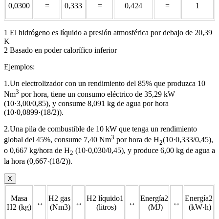
0,0300
=
0,333
=
0,424
=
1
1 El hidrógeno es líquido a presión atmosférica por debajo de 20,39
K
2 Basado en poder calorífico inferior
Ejemplos:
1.Un electrolizador con un rendimiento del 85% que produzca 10
3
Nm
por hora, tiene un consumo eléctrico de 35,29 kW
(10·3,00/0,85), y consume 8,091 kg de agua por hora
(10·0,0899·(18/2)).
2.Una pila de combustible de 10 kW que tenga un rendimiento
3
global del 45%, consume 7,40 Nm
por hora de H
(10·0,333/0,45),
2
o 0,667 kg/hora de H
(10·0,030/0,45), y produce 6,00 kg de agua a
2
la hora (0,667·(18/2)).
X
Masa
H2 gas
H2 líquido1
Energía2
Energía2
↔
↔
↔
↔
H2 (kg)
(Nm3)
(litros)
(MJ)
(kW·h)