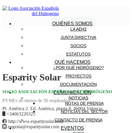
QUIÉNES SOMOS
LA AEH2
JUNTA DIRECTIVA
SOCIOS
ESTATUTOS
QUÉ HACEMOS
¿POR QUÉ HIDRÓGENO?
Esparity Solar
PROYECTOS
DOCUMENTACIÓN
SOCIO ASOCIACIÓN ESPAÑOLA DEL HIDRÓGENO
COMUNICACIÓN
NOTICIAS
PYMEs de menos de 50 empleados
NOTAS DE PRENSA
Pl. América 2. Ed. América, planta 8. 46004 Valencia.
NOTICIAS DEL SECTOR
+34663220325
CONTACTO DE PRENSA
http://www.esparitysolar.com
eugenia@esparitysolar.com
EVENTOS