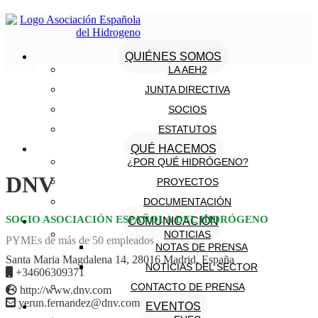
QUIÉNES SOMOS
LA AEH2
JUNTA DIRECTIVA
SOCIOS
ESTATUTOS
QUÉ HACEMOS
¿POR QUÉ HIDRÓGENO?
DNV
PROYECTOS
DOCUMENTACIÓN
SOCIO ASOCIACIÓN ESPAÑOLA DEL HIDRÓGENO
COMUNICACIÓN
NOTICIAS
PYMEs de más de 50 empleados
NOTAS DE PRENSA
Santa Maria Magdalena 14, 28016 Madrid, España
NOTICIAS DEL SECTOR
+34606309371
CONTACTO DE PRENSA
http://www.dnv.com
yerun.fernandez@dnv.com
EVENTOS