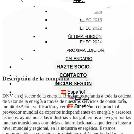
EHEC
EDICIONES ANTERIORES
EHEC 2005
EHEC 2018
EHEC 2022
ÚLTIMA EDICIÓN
EHEC 2024
PRÓXIMA EDICIÓN
CALENDARIO
HAZTE SOCIO
CONTACTO
Descripción de la compañía
INICIAR SESIÓN
Español
DNV en el sector de la energía. Brindamos garantía a toda la cadena
English
de valor de la energía a través de nuestros servicios de consultoría,
Español
monitorización, verificación y certificación. Como el principal
proveedor mundial de expertos independientes en energía y asesores
técnicos, ayudamos a las industrias y los gobiernos a navegar por las
muchas transiciones complejas e interrelacionadas que tienen lugar a
nivel mundial y regional, en la industria energética. Estamos
comprometidos a conseguir los objetivos del Acuerdo de París y