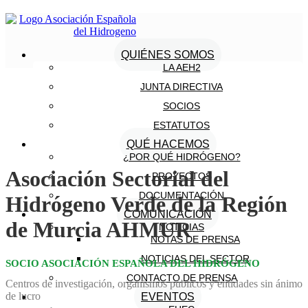
QUIÉNES SOMOS
LA AEH2
JUNTA DIRECTIVA
SOCIOS
ESTATUTOS
QUÉ HACEMOS
¿POR QUÉ HIDRÓGENO?
Asociación Sectorial del
PROYECTOS
DOCUMENTACIÓN
Hidrógeno Verde de la Región
COMUNICACIÓN
de Murcia AHMUR
NOTICIAS
NOTAS DE PRENSA
NOTICIAS DEL SECTOR
SOCIO ASOCIACIÓN ESPAÑOLA DEL HIDRÓGENO
CONTACTO DE PRENSA
Centros de investigación, organismos públicos y entidades sin ánimo
de lucro
EVENTOS