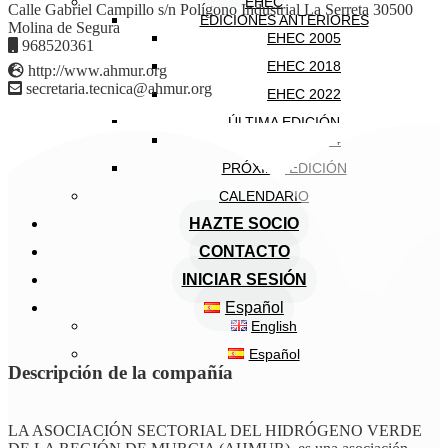
EHEC
Calle Gabriel Campillo s/n Polígono Industrial La Serreta 30500
EDICIONES ANTERIORES
Molina de Segura
EHEC 2005
968520361
EHEC 2018
http://www.ahmur.org
secretaria.tecnica@ahmur.org
EHEC 2022
ÚLTIMA EDICIÓN
EHEC 2024
PRÓXIMA EDICIÓN
CALENDARIO
HAZTE SOCIO
CONTACTO
INICIAR SESIÓN
Español
English
Español
Descripción de la compañía
LA ASOCIACIÓN SECTORIAL DEL HIDRÓGENO VERDE