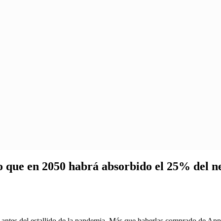
o que en 2050 habrá absorbido el 25% del neg
ntes del estallido de la pandemia. Más que haberlas comprado de Appl