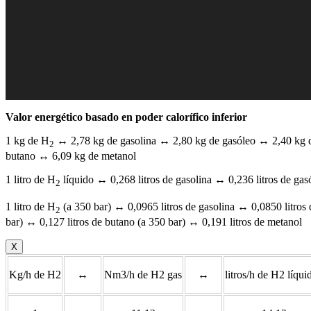
Valor energético basado en poder calorífico inferior
1 kg de H
↔ 2,78 kg de gasolina ↔ 2,80 kg de gasóleo ↔ 2,40 kg d
2
butano ↔ 6,09 kg de metanol
1 litro de H
líquido ↔ 0,268 litros de gasolina ↔ 0,236 litros de gas
2
1 litro de H
(a 350 bar) ↔ 0,0965 litros de gasolina ↔ 0,0850 litros 
2
bar) ↔ 0,127 litros de butano (a 350 bar) ↔ 0,191 litros de metanol
X
Kg/h de H2
↔
Nm3/h de H2 gas
↔
litros/h de H2 líqui