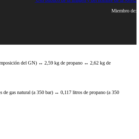
Uso público de la imagen y del nombre de la AeH2
Miembro de:
composición del GN) ↔ 2,59 kg de propano ↔ 2,62 kg de
s de gas natural (a 350 bar) ↔ 0,117 litros de propano (a 350