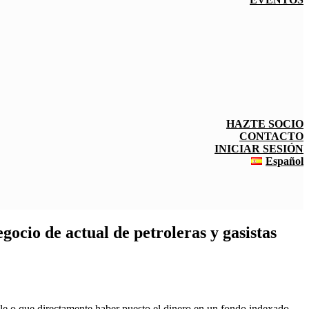
HAZTE SOCIO
CONTACTO
INICIAR SESIÓN
Español
ocio de actual de petroleras y gasistas
e o que directamente haber puesto el dinero en un fondo indexado