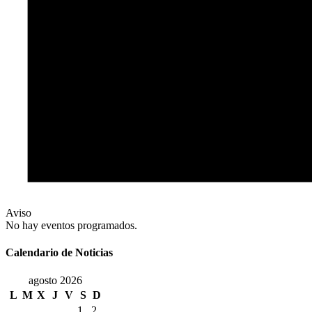
Aviso
No hay eventos programados.
Calendario de Noticias
agosto 2026
L
M
X
J
V
S
D
1
2