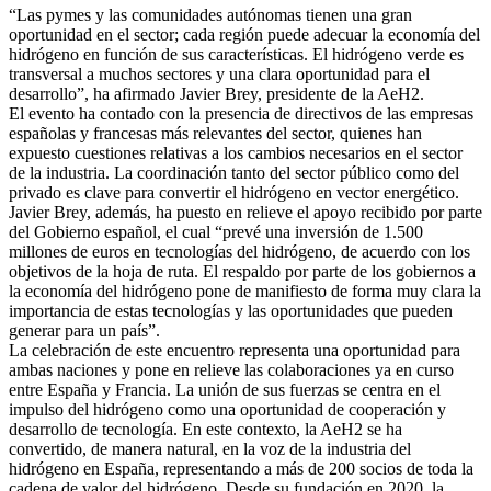
“Las pymes y las comunidades autónomas tienen una gran
oportunidad en el sector; cada región puede adecuar la economía del
hidrógeno en función de sus características. El hidrógeno verde es
transversal a muchos sectores y una clara oportunidad para el
desarrollo”, ha afirmado Javier Brey, presidente de la AeH2.
El evento ha contado con la presencia de directivos de las empresas
españolas y francesas más relevantes del sector, quienes han
expuesto cuestiones relativas a los cambios necesarios en el sector
de la industria. La coordinación tanto del sector público como del
privado es clave para convertir el hidrógeno en vector energético.
Javier Brey, además, ha puesto en relieve el apoyo recibido por parte
del Gobierno español, el cual “prevé una inversión de 1.500
millones de euros en tecnologías del hidrógeno, de acuerdo con los
objetivos de la hoja de ruta. El respaldo por parte de los gobiernos a
la economía del hidrógeno pone de manifiesto de forma muy clara la
importancia de estas tecnologías y las oportunidades que pueden
generar para un país”.
La celebración de este encuentro representa una oportunidad para
ambas naciones y pone en relieve las colaboraciones ya en curso
entre España y Francia. La unión de sus fuerzas se centra en el
impulso del hidrógeno como una oportunidad de cooperación y
desarrollo de tecnología. En este contexto, la AeH2 se ha
convertido, de manera natural, en la voz de la industria del
hidrógeno en España, representando a más de 200 socios de toda la
cadena de valor del hidrógeno. Desde su fundación en 2020, la