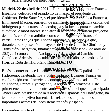
para el sector del hidrógeno
EHEC
EDICIONES ANTERIORES
Madrid, 22 de abril de 2021
– Durante la XXVI Cumbre Franco-
EHEC 2005
Española, celebrada el pasado 15 de marzo, el presidente del
EHEC 2018
Gobierno, Pedro Sánchez, y el presidente de la República Francesa,
Emmanuel Macron, pusieron de manifiesto la importancia capital del
EHEC 2022
hidrógeno para la transición ecológica y la lucha contra el cambio
ÚLTIMA EDICIÓN
climático. Ambos líderes señalaron la necesidad de buscar proyectos
EHEC 2024
de interés común en ámbitos como el hidrógeno y la transición
verde. Temas en los que España avanza a buen ritmo ya que,
PRÓXIMA EDICIÓN
durante 2020, presentó el Proyecto de Ley de Cambio Climático y
CALENDARIO
Transición Energética, finalmente aprobado el pasado 8 de abril de
2021, así como el Plan Nacional de Adaptación al Cambio
HAZTE SOCIO
Climático. Además, en octubre de ese mismo año, se aprobaba la
Hoja de Ruta del Hidrógeno Renovable.
CONTACTO
INICIAR SESIÓN
En este contexto nace la primera Cumbre Franco-Española del
Hidrógeno, celebrada hoy y organizada por Business France en
Español
colaboración con el servicio económico de la Embajada de Francia
English
en España, France Hydrogène y la región de Normandía. Este
Español
primer encuentro virtual entre ambos países, en el que ha participado
Javier Brey, presidente de la Asociación Española del Hidrógeno, ha
tenido como objetivo fomentar las relaciones empresariales entre
importantes actores del ecosistema francés y español.
La cumbre, celebrada en un momento relevante para el sector, ha