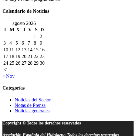
Calendario de Noticias
agosto 2026
L
M
X
J
V
S
D
1
2
3
4
5
6
7
8
9
10
11
12
13
14
15
16
17
18
19
20
21
22
23
24
25
26
27
28
29
30
31
« Nov
Categorías
Noticias del Sector
Notas de Prensa
Noticias generales
Copyright © Todos los derechos reservados
Asociación Española del Hidrógeno.Todos los derechos reservados.