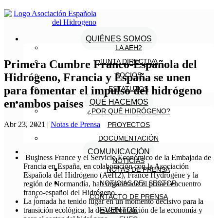
QUIÉNES SOMOS
LA AEH2
JUNTA DIRECTIVA
Primera Cumbre Franco-Española del
Hidrógeno, Francia y España se unen
SOCIOS
para fomentar el impulso del hidrógeno
ESTATUTOS
en ambos países
QUÉ HACEMOS
¿POR QUÉ HIDRÓGENO?
Abr 23, 2021
|
Notas de Prensa
PROYECTOS
DOCUMENTACIÓN
COMUNICACIÓN
Business France y el Servicio Económico de la Embajada de
NOTICIAS
Francia en España, en colaboración con la Asociación
NOTAS DE PRENSA
Española del Hidrógeno (AeH2), France Hydrogène y la
NOTICIAS DEL SECTOR
región de Normandía, han organizado el primer encuentro
franco-español del Hidrógeno.
CONTACTO DE PRENSA
La jornada ha tenido lugar en un momento decisivo para la
transición ecológica, la descarbonización de la economía y
EVENTOS