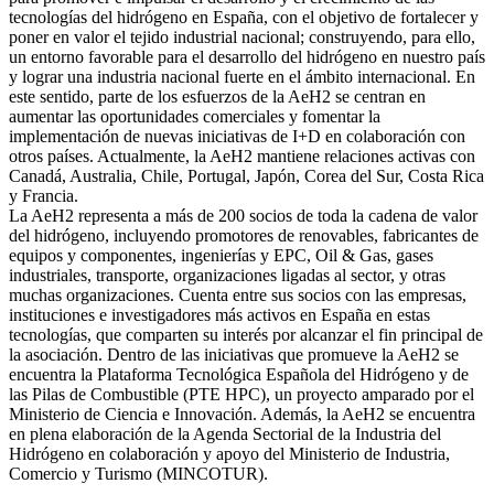
tecnologías del hidrógeno en España, con el objetivo de fortalecer y
poner en valor el tejido industrial nacional; construyendo, para ello,
un entorno favorable para el desarrollo del hidrógeno en nuestro país
y lograr una industria nacional fuerte en el ámbito internacional. En
este sentido, parte de los esfuerzos de la AeH2 se centran en
aumentar las oportunidades comerciales y fomentar la
implementación de nuevas iniciativas de I+D en colaboración con
otros países. Actualmente, la AeH2 mantiene relaciones activas con
Canadá, Australia, Chile, Portugal, Japón, Corea del Sur, Costa Rica
y Francia.
La AeH2 representa a más de 200 socios de toda la cadena de valor
del hidrógeno, incluyendo promotores de renovables, fabricantes de
equipos y componentes, ingenierías y EPC, Oil & Gas, gases
industriales, transporte, organizaciones ligadas al sector, y otras
muchas organizaciones. Cuenta entre sus socios con las empresas,
instituciones e investigadores más activos en España en estas
tecnologías, que comparten su interés por alcanzar el fin principal de
la asociación. Dentro de las iniciativas que promueve la AeH2 se
encuentra la Plataforma Tecnológica Española del Hidrógeno y de
las Pilas de Combustible (PTE HPC), un proyecto amparado por el
Ministerio de Ciencia e Innovación. Además, la AeH2 se encuentra
en plena elaboración de la Agenda Sectorial de la Industria del
Hidrógeno en colaboración y apoyo del Ministerio de Industria,
Comercio y Turismo (MINCOTUR).