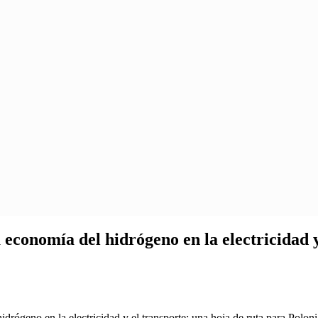
 economía del hidrógeno en la electricidad 
rógeno en la electricidad y el transporte: una hoja de ruta para Poloni