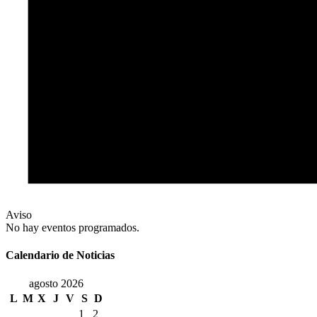
Aviso
No hay eventos programados.
Calendario de Noticias
agosto 2026
L
M
X
J
V
S
D
1
2