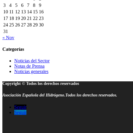
3
4
5
6
7
8
9
10
11
12
13
14
15
16
17
18
19
20
21
22
23
24
25
26
27
28
29
30
31
« Nov
Categorías
Noticias del Sector
Notas de Prensa
Noticias generales
Copyright © Todos los derechos reservados
Asociación Española del Hidrógeno.Todos los derechos reservados.
Seguir
Seguir