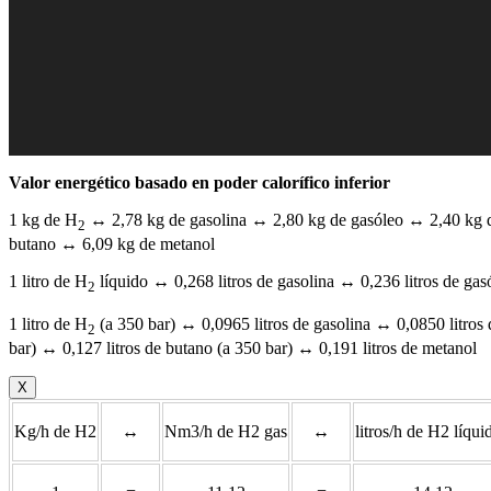
Valor energético basado en poder calorífico inferior
1 kg de H
↔ 2,78 kg de gasolina ↔ 2,80 kg de gasóleo ↔ 2,40 kg d
2
butano ↔ 6,09 kg de metanol
1 litro de H
líquido ↔ 0,268 litros de gasolina ↔ 0,236 litros de gas
2
1 litro de H
(a 350 bar) ↔ 0,0965 litros de gasolina ↔ 0,0850 litros 
2
bar) ↔ 0,127 litros de butano (a 350 bar) ↔ 0,191 litros de metanol
X
Kg/h de H2
↔
Nm3/h de H2 gas
↔
litros/h de H2 líqui