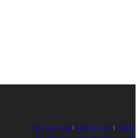
Política de privacidad
|
Política de Cookies
|
Contacto |
Uso público de la imagen y del nombre de la AeH2