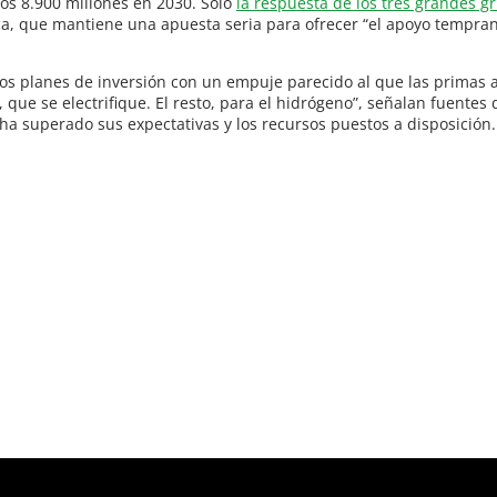
los 8.900 millones en 2030. Solo
la respuesta de los tres grandes g
tica, que mantiene una apuesta seria para ofrecer “el apoyo tempra
os planes de inversión con un empuje parecido al que las primas a 
 que se electrifique. El resto, para el hidrógeno”, señalan fuente
ha superado sus expectativas y los recursos puestos a disposición.