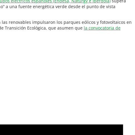
rupos eléctricos españoles (Endesa, Naturgy e Iberdola)
supera
no” a una fuente energética verde desde el punto de vista
las renovables impulsaron los parques eólicos y fotovoltaicos en
s de Transición Ecológica, que asumen que
la convocatoria de