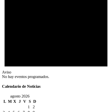
Aviso
No hay eventos programados.
Calendario de Noticias
agosto 2026
L
M
X
J
V
S
D
1
2