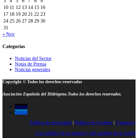
3
4
5
6
7
8
9
10
11
12
13
14
15
16
17
18
19
20
21
22
23
24
25
26
27
28
29
30
31
« Nov
Categorías
Noticias del Sector
Notas de Prensa
Noticias generales
Copyright © Todos los derechos reservados
Asociación Española del Hidrógeno.Todos los derechos reservados.
Seguir
Seguir
Política de privacidad
|
Política de Cookies
|
Contacto |
Uso público de la imagen y del nombre de la AeH2