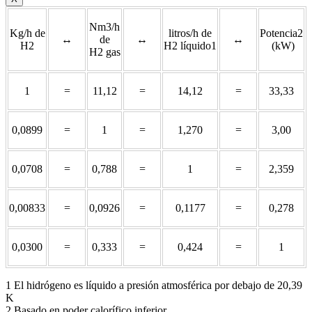
Nm3/h
Kg/h de
litros/h de
Potencia2
↔
de
↔
↔
H2
H2 líquido1
(kW)
H2 gas
1
=
11,12
=
14,12
=
33,33
0,0899
=
1
=
1,270
=
3,00
0,0708
=
0,788
=
1
=
2,359
0,00833
=
0,0926
=
0,1177
=
0,278
0,0300
=
0,333
=
0,424
=
1
1 El hidrógeno es líquido a presión atmosférica por debajo de 20,39
K
2 Basado en poder calorífico inferior