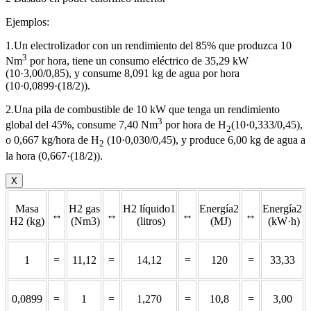
Ejemplos:
1.Un electrolizador con un rendimiento del 85% que produzca 10
3
Nm
por hora, tiene un consumo eléctrico de 35,29 kW
(10·3,00/0,85), y consume 8,091 kg de agua por hora
(10·0,0899·(18/2)).
2.Una pila de combustible de 10 kW que tenga un rendimiento
3
global del 45%, consume 7,40 Nm
por hora de H
(10·0,333/0,45),
2
o 0,667 kg/hora de H
(10·0,030/0,45), y produce 6,00 kg de agua a
2
la hora (0,667·(18/2)).
X
Masa
H2 gas
H2 líquido1
Energía2
Energía2
↔
↔
↔
↔
H2 (kg)
(Nm3)
(litros)
(MJ)
(kW·h)
1
=
11,12
=
14,12
=
120
=
33,33
0,0899
=
1
=
1,270
=
10,8
=
3,00