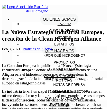
QUIÉNES SOMOS
LA AEH2
JUNTA DIRECTIVA
La Nueva Estrategia Industrial Europea,
creación de la Clean Hydrogen Alliance
SOCIOS
ESTATUTOS
Feb 3, 2021
|
Noticias del Sector
QUÉ HACEMOS
¿POR QUÉ HIDRÓGENO?
PROYECTOS
La Comisión Europea ha publicado la “
Nueva Estrategia
DOCUMENTACIÓN
Industrial Europea
” donde se anuncia el lanzamiento de una
Alianza para el hidrógeno verde con el fin de acelerar la
COMUNICACIÓN
descarbonización de la industria y mantener el liderazgo industrial
NOTICIAS
europeo en estas tecnologías.
NOTAS DE PRENSA
La
industria
tendrá un
papel fundamental
, en lo que va a ser al
NOTICIAS DEL SECTOR
mismo tiempo el reto y la oportunidad más grande de estos tiempos,
CONTACTO DE PRENSA
la
descarbonización
. Todas las cadenas de valor industriales,
incluyendo los sectores intensivos en energía, deberán reducir su
EVENTOS
huella de carbono, ofreciendo soluciones asequibles de tecnología