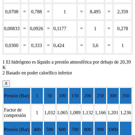
0,0708
=
0,788
=
1
=
8,495
=
2,359
0,00833
=
0,0926
=
0,1177
=
1
=
0,278
0,0300
=
0,333
=
0,424
=
3,6
=
1
1 El hidrógeno es líquido a presión atmosférica por debajo de 20,39
K
2 Basado en poder calorífico inferior
X
Presión (Bar)
1
50
100
150
200
250
300
350
Factor de
1
1,032
1,065
1,089
1,132
1,166
1,201
1,236
compresión
Presión (Bar)
400
500
600
700
800
900
1000