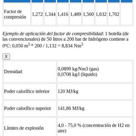
Factor de
1,272
1,344
1,416
1,489
1,560
1,632
1,702
compresión
Ejemplo de aplicación del factor de compresibilidad
: 1 botella (de
las convencionales) de 50 litros a 200 bar de hidrógeno contiene a
3
3
0ºC: 0,050 m
* 200 / 1,132 = 8,834 Nm
X
0,0899 kg/Nm3 (gas)
Densidad
0,0708 kg/l (liquido)
Poder calorífico inferior
120 MJ/kg
Poder calorífico superior
141,86 MJ/kg
4,0 - 75,0 % (concentración de H2 en
Límites de explosión
aire)