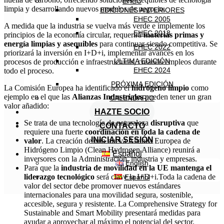
EHEC
limpia y desarrollando nuevos modelos de negocio.
EDICIONES ANTERIORES
EHEC 2005
A medida que la industria se vuelva más verde e implemente los
EHEC 2018
principios de la economía circular, requerirá
materias primas y
energía limpias y asequibles
para continuar siendo competitiva. Se
EHEC 2022
priorizará la inversión en I+D+i, implementar avances en los
ÚLTIMA EDICIÓN
procesos de producción e infraestructuras, creando empleos durante
EHEC 2024
todo el proceso.
PRÓXIMA EDICIÓN
La Comisión Europea ha identificado el
hidrógeno limpio
como
ejemplo en el que las
Alianzas Industriales
pueden tener un gran
CALENDARIO
valor añadido:
HAZTE SOCIO
Se trata de una tecnología de naturaleza
disruptiva
que
CONTACTO
requiere una fuerte
coordinación en toda la cadena de
INICIAR SESIÓN
valor
. La creación de una nueva Alianza Europea de
Hidrógeno Limpio (Clean Hydrogen Alliance) reunirá a
Español
inversores con la Administración, industria y empresas.
English
Para que la
industria de movilidad en la UE mantenga el
liderazgo tecnológico
será clave la I+D+i.Toda la cadena de
Español
valor del sector debe promover nuevos estándares
internacionales para una movilidad segura, sostenible,
accesible, segura y resistente. La Comprehensive Strategy for
Sustainable and Smart Mobility presentará medidas para
ayudar a aprovechar al máximo el potencial del sector.