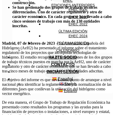
EHEC
construcción.
EDICIONES ANTERIORES
Se han gestionado dos grupos de trabajo técnicos
EHEC 2005
diferenciados. Uno de carácter regulatorio y otro de
carácter económico. En cada grupo se han llevado a cabo
EHEC 2018
cinco sesiones de trabajo con más de 130 entidades
EHEC 2022
inscritas.
ÚLTIMA EDICIÓN
EHEC 2024
Madrid, 07 de febrero de 2023
– La Asociación Española del
PRÓXIMA EDICIÓN
Hidrógeno (AeH2) ha presentado el informe sobre el tratamiento
CALENDARIO
regulatorio de los proyectos que incorporan tecnologías de
hidrógeno. El estudio recoge las recomendaciones de los dos grupos
HAZTE SOCIO
de trabajo técnicos puestos en marcha por la AeH2, uno de carácter
CONTACTO
regulatorio y otro de carácter económico, que se han llevado a cabo
tras cinco meses de trabajo con más de 130 entidades adscritas.
INICIAR SESIÓN
Español
El objetivo del informe es que sirva como punto de arranque a nivel
English
nacional para identificar la reglamentación y la normalización de las
diferentes fases que conllevan la utilización del hidrógeno como
Español
vector energético.
De esta manera, el Grupo de Trabajo de Regulación Económica ha
presentado como resultados los programas y las ayudas para la
financiación de proyectos o instalaciones, a nivel europeo y estatal,