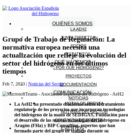
QUIÉNES SOMOS
LA AEH2
JUNTA DIRECTIVA
Grupo de Trabajo de Regulación: La
normativa europea necesita una
SOCIOS
actualización que refleje la evolución del
ESTATUTOS
sector del hidrógeno en los últimos
QUÉ HACEMOS
¿POR QUÉ HIDRÓGENO?
tiempos
PROYECTOS
Feb 7, 2023
|
Noticias del Sector
DOCUMENTACIÓN
COMUNICACIÓN
NOTICIAS
NOTAS DE PRENSA
La AeH2 ha presentado el informe sobre el tratamiento
regulatorio de los proyectos que incorporan tecnologías
NOTICIAS DEL SECTOR
del hidrógeno de la mano de SEDIGAS, Fundación para
el desarrollo de las nuevas tecnologías del Hidrógeno en
CONTACTO DE PRENSA
Aragón (FHa) y BIP Consulting, expertos que han
EVENTOS
formado parte del grupo de trabajo durante su