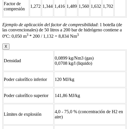
Factor de
1,272
1,344
1,416
1,489
1,560
1,632
1,702
compresión
Ejemplo de aplicación del factor de compresibilidad
: 1 botella (de
las convencionales) de 50 litros a 200 bar de hidrógeno contiene a
3
3
0ºC: 0,050 m
* 200 / 1,132 = 8,834 Nm
X
0,0899 kg/Nm3 (gas)
Densidad
0,0708 kg/l (liquido)
Poder calorífico inferior
120 MJ/kg
Poder calorífico superior
141,86 MJ/kg
4,0 - 75,0 % (concentración de H2 en
Límites de explosión
aire)