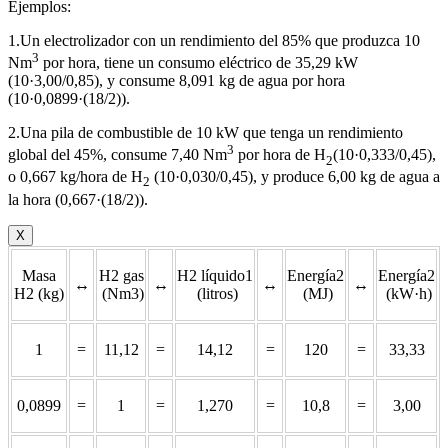
Ejemplos:
1.Un electrolizador con un rendimiento del 85% que produzca 10
3
Nm
por hora, tiene un consumo eléctrico de 35,29 kW
(10·3,00/0,85), y consume 8,091 kg de agua por hora
(10·0,0899·(18/2)).
2.Una pila de combustible de 10 kW que tenga un rendimiento
3
global del 45%, consume 7,40 Nm
por hora de H
(10·0,333/0,45),
2
o 0,667 kg/hora de H
(10·0,030/0,45), y produce 6,00 kg de agua a
2
la hora (0,667·(18/2)).
X
Masa
H2 gas
H2 líquido1
Energía2
Energía2
↔
↔
↔
↔
H2 (kg)
(Nm3)
(litros)
(MJ)
(kW·h)
1
=
11,12
=
14,12
=
120
=
33,33
0,0899
=
1
=
1,270
=
10,8
=
3,00