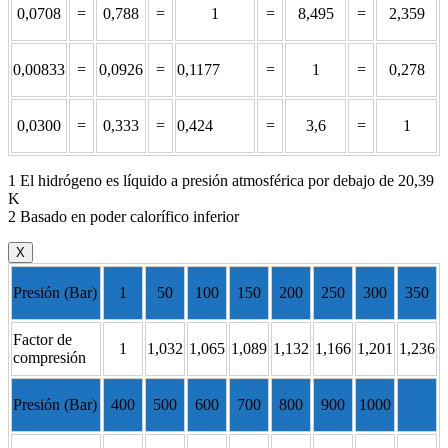
0,0708
=
0,788
=
1
=
8,495
=
2,359
0,00833
=
0,0926
=
0,1177
=
1
=
0,278
0,0300
=
0,333
=
0,424
=
3,6
=
1
1 El hidrógeno es líquido a presión atmosférica por debajo de 20,39
K
2 Basado en poder calorífico inferior
X
Presión (Bar)
1
50
100
150
200
250
300
350
Factor de
1
1,032
1,065
1,089
1,132
1,166
1,201
1,236
compresión
Presión (Bar)
400
500
600
700
800
900
1000