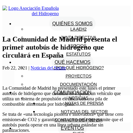
QUIÉNES SOMOS
LA AEH2
JUNTA DIRECTIVA
La Comunidad de Madrid presenta el
primer autobús de hidrógeno que
SOCIOS
circulará en España
ESTATUTOS
QUÉ HACEMOS
Feb 22, 2021
|
Noticias del Sector
¿POR QUÉ HIDRÓGENO?
PROYECTOS
DOCUMENTACIÓN
La Comunidad de Madrid ha presentado este lunes el primer
COMUNICACIÓN
autobús de hidrógeno que circulará en España, un vehículo que
NOTICIAS
utiliza un sistema de propulsión eléctrico con una pila de
NOTAS DE PRENSA
combustible alimentada por hidrógeno.
NOTICIAS DEL SECTOR
Se trata de «una tecnología pionera e innovadora» que tiene cero
emisiones de CO2 y garantiza una autonomía que permite que el
CONTACTO DE PRENSA
autobús pueda operar en una línea urbana estándar sin
EVENTOS
paralizaciones.