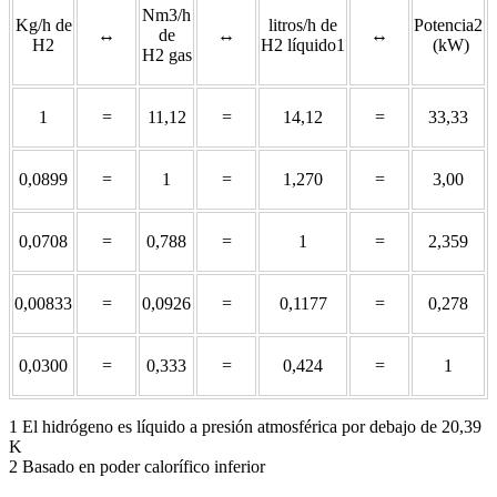
Nm3/h
Kg/h de
litros/h de
Potencia2
↔
de
↔
↔
H2
H2 líquido1
(kW)
H2 gas
1
=
11,12
=
14,12
=
33,33
0,0899
=
1
=
1,270
=
3,00
0,0708
=
0,788
=
1
=
2,359
0,00833
=
0,0926
=
0,1177
=
0,278
0,0300
=
0,333
=
0,424
=
1
1 El hidrógeno es líquido a presión atmosférica por debajo de 20,39
K
2 Basado en poder calorífico inferior