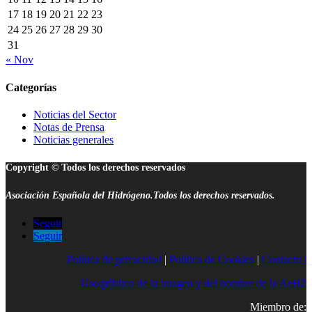
17
18
19
20
21
22
23
24
25
26
27
28
29
30
31
« Nov
Categorías
Noticias del Sector
Notas de Prensa
Noticias generales
Copyright © Todos los derechos reservados
Asociación Española del Hidrógeno.Todos los derechos reservados.
Seguir
Seguir
Política de privacidad
|
Política de Cookies
|
Contacto |
Uso público de la imagen y del nombre de la AeH2
Miembro de: