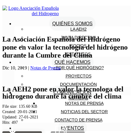
QUIÉNES SOMOS
LA AEH2
JUNTA DIRECTIVA
La Asociación Española del Hidrógeno
pone en valor la tecnología del hidrógeno
SOCIOS
durante la Cumbre del Clima
ESTATUTOS
QUÉ HACEMOS
Dic 10, 2019
|
Notas de Prensa
¿POR QUÉ HIDRÓGENO?
PROYECTOS
DOCUMENTACIÓN
La AEH2 pone en valor la tecnologa del
COMUNICACIÓN
hidrogeno durante la cumbre del clima
NOTICIAS
NOTAS DE PRENSA
File size: 135.60 KB
NOTICIAS DEL SECTOR
Created: 20-01-2021
Updated: 27-01-2021
CONTACTO DE PRENSA
Hits: 497
EVENTOS