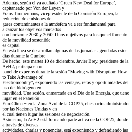
Además, según el ya acuñado ‘Green New Deal for Europe’,
capitaneado por Von der Leyen y
Frans Timmermans, vicepresidente de la Comisión Europea, la
reducción de emisiones de
gases contaminantes a la atmósfera va a ser fundamental para
alcanzar los objetivos marcados
con horizonte 2030 y 2050. Unos objetivos para los que el fomento
de la movilidad sostenible
es capital.
En esta línea se desarrollan algunas de las jornadas agendadas estos
días durante la Cumbre.
De hecho, este martes 10 de diciembre, Javier Brey, presidente de la
AeH2, participa en un
panel de expertos durante la sesión “Moving with Disruption: How
to Take Advantage of
Electromobility”, exponiendo las ventajas, retos y oportunidades del
uso del hidrógeno en
movilidad. Una sesión, enmarcada en el Día de la Energía, que tiene
lugar en el Pabellón
EuroClima + en la Zona Azul de la COP25, el espacio administrado
por las Naciones Unidas y en
el cual tienen lugar las sesiones de negociación.
Asimismo, la AeH2 está formando parte activa de la COP25, donde
a través de diversas
actividades, charlas y ponencias, está exponiendo y defendiendo las