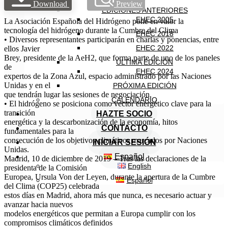
EHEC
Download
Preview
EDICIONES ANTERIORES
EHEC 2005
La Asociación Española del Hidrógeno pone en valor la
tecnología del hidrógeno durante la Cumbre del Clima
EHEC 2018
• Diversos representantes participarán en charlas y ponencias, entre
EHEC 2022
ellos Javier
Brey, presidente de la AeH2, que forma parte de uno de los paneles
ÚLTIMA EDICIÓN
de
EHEC 2024
expertos de la Zona Azul, espacio administrado por las Naciones
Unidas y en el
PRÓXIMA EDICIÓN
que tendrán lugar las sesiones de negociación.
CALENDARIO
• El hidrógeno se posiciona como vector energético clave para la
transición
HAZTE SOCIO
energética y la descarbonización de la economía, hitos
CONTACTO
fundamentales para la
consecución de los objetivos climáticos marcados por Naciones
INICIAR SESIÓN
Unidas.
Español
Madrid, 10 de diciembre de 2019 – Tras las declaraciones de la
English
presidenta de la Comisión
Europea, Ursula Von der Leyen, durante la apertura de la Cumbre
Español
del Clima (COP25) celebrada
estos días en Madrid, ahora más que nunca, es necesario actuar y
avanzar hacia nuevos
modelos energéticos que permitan a Europa cumplir con los
compromisos climáticos definidos