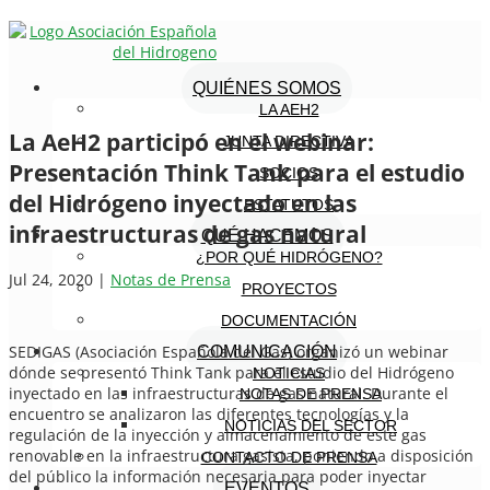
QUIÉNES SOMOS
LA AEH2
La AeH2 participó en el webinar:
JUNTA DIRECTIVA
Presentación Think Tank para el estudio
SOCIOS
del Hidrógeno inyectado en las
ESTATUTOS
infraestructuras de gas natural
QUÉ HACEMOS
¿POR QUÉ HIDRÓGENO?
Jul 24, 2020
|
Notas de Prensa
PROYECTOS
DOCUMENTACIÓN
SEDIGAS (Asociación Española del Gas) organizó un webinar
COMUNICACIÓN
dónde se presentó Think Tank para el estudio del Hidrógeno
NOTICIAS
inyectado en las infraestructuras de gas natural. Durante el
NOTAS DE PRENSA
encuentro se analizaron las diferentes tecnologías y la
NOTICIAS DEL SECTOR
regulación de la inyección y almacenamiento de este gas
renovable en la infraestructura gasista, poniendo a disposición
CONTACTO DE PRENSA
del público la información necesaria para poder inyectar
EVENTOS