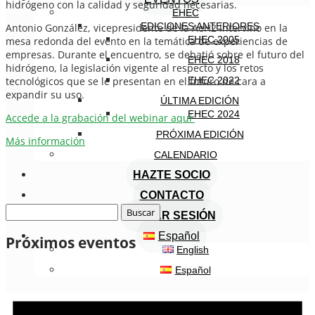
hidrógeno con la calidad y seguridad necesarias.
EHEC
EDICIONES ANTERIORES
Antonio González, vicepresidente de la AeH2 intervino en la
EHEC 2005
mesa redonda del evento en la temática de experiencias de
empresas. Durante el encuentro, se debatió sobre el futuro del
EHEC 2018
hidrógeno, la legislación vigente al respecto y los retos
tecnológicos que se le presentan en el futuro de cara a
EHEC 2022
expandir su uso.
ÚLTIMA EDICIÓN
EHEC 2024
Accede a la grabación del webinar aquí
PRÓXIMA EDICIÓN
Más información
CALENDARIO
HAZTE SOCIO
CONTACTO
Buscar:
INICIAR SESIÓN
Español
Próximos eventos
English
Español