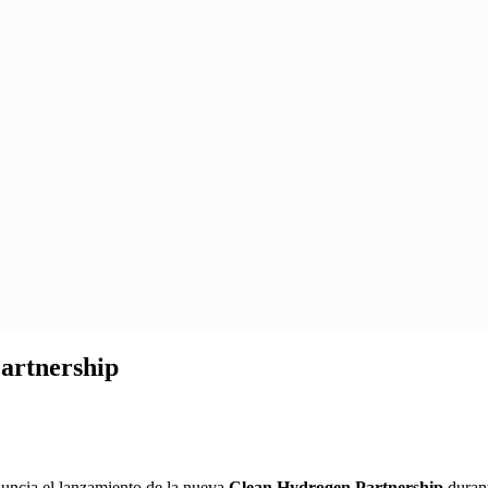
artnership
uncia el lanzamiento de la nueva
Clean Hydrogen Partnership
duran