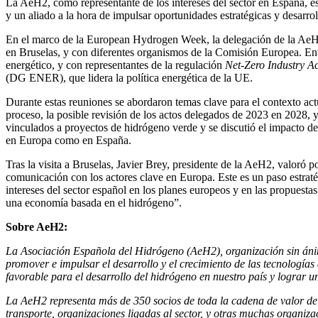
La AeH2, como representante de los intereses del sector en España, est
y un aliado a la hora de impulsar oportunidades estratégicas y desarroll
En el marco de la European Hydrogen Week, la delegación de la AeH2
en Bruselas, y con diferentes organismos de la Comisión Europea. Ent
energético, y con representantes de la regulación
Net-Zero Industry Ac
(DG ENER), que lidera la política energética de la UE.
Durante estas reuniones se abordaron temas clave para el contexto ac
proceso, la posible revisión de los actos delegados de 2023 en 2028, y
vinculados a proyectos de hidrógeno verde y se discutió el impacto del
en Europa como en España.
Tras la visita a Bruselas, Javier Brey, presidente de la AeH2, valoró 
comunicación con los actores clave en Europa. Este es un paso estratég
intereses del sector español en los planes europeos y en las propuesta
una economía basada en el hidrógeno”.
Sobre AeH2:
La Asociación Española del Hidrógeno (AeH2), organización sin ánimo
promover e impulsar el desarrollo y el crecimiento de las tecnologías 
favorable para el desarrollo del hidrógeno en nuestro país y lograr un
La AeH2 representa más de 350 socios de toda la cadena de valor del
transporte, organizaciones ligadas al sector, y otras muchas organiza