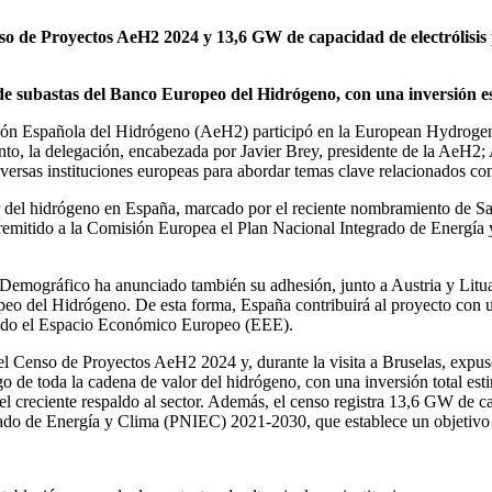
nso de Proyectos AeH2 2024 y 13,6 GW de capacidad de electrólisis 
de subastas del Banco Europeo del Hidrógeno, con una inversión es
ión Española del Hidrógeno (AeH2) participó en la European Hydrog
nto, la delegación, encabezada por Javier Brey, presidente de la AeH
versas instituciones europeas para abordar temas clave relacionados con 
or del hidrógeno en España, marcado por el reciente nombramiento de S
 remitido a la Comisión Europea el Plan Nacional Integrado de Energí
to Demográfico ha anunciado también su adhesión, junto a Austria y Lit
eo del Hidrógeno. De esta forma, España contribuirá al proyecto con un
n todo el Espacio Económico Europeo (EEE).
del Censo de Proyectos AeH2 2024 y, durante la visita a Bruselas, expus
rgo de toda la cadena de valor del hidrógeno, con una inversión total e
l creciente respaldo al sector. Además, el censo registra 13,6 GW de ca
egrado de Energía y Clima (PNIEC) 2021-2030, que establece un objeti