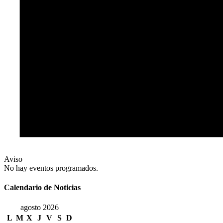
Aviso
No hay eventos programados.
Calendario de Noticias
agosto 2026
L
M
X
J
V
S
D