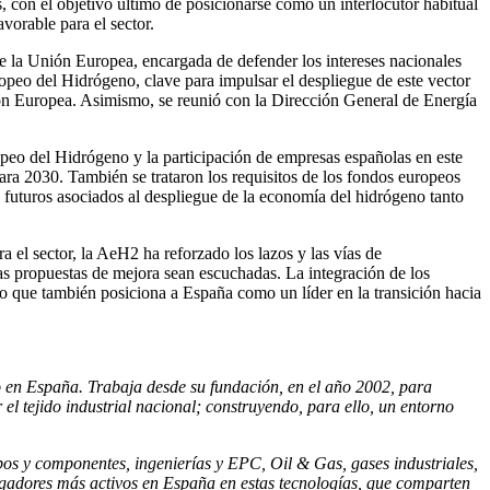
, con el objetivo último de posicionarse como un interlocutor habitual
avorable para el sector.
la Unión Europea, encargada de defender los intereses nacionales
opeo del Hidrógeno, clave para impulsar el despliegue de este vector
Unión Europea. Asimismo, se reunió con la Dirección General de Energía
opeo del Hidrógeno y la participación de empresas españolas en este
para 2030. También se trataron los requisitos de los fondos europeos
y futuros asociados al despliegue de la economía del hidrógeno tanto
 el sector, la AeH2 ha reforzado los lazos y las vías de
las propuestas de mejora sean escuchadas. La integración de los
ino que también posiciona a España como un líder en la transición hacia
o en España. Trabaja desde su fundación, en el año 2002, para
 el tejido industrial nacional; construyendo, para ello, un entorno
os y componentes, ingenierías y EPC, Oil & Gas, gases industriales,
stigadores más activos en España en estas tecnologías, que comparten