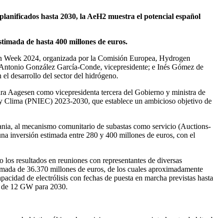
planificados hasta 2030, la AeH2 muestra el potencial español
timada de hasta 400 millones de euros.
en Week 2024, organizada por la Comisión Europea, Hydrogen
2; Antonio González García-Conde, vicepresidente; e Inés Gómez de
el desarrollo del sector del hidrógeno.
ara Aagesen como vicepresidenta tercera del Gobierno y ministra de
a y Clima (PNIEC) 2023-2030, que establece un ambicioso objetivo de
uania, al mecanismo comunitario de subastas como servicio (Auctions-
a inversión estimada entre 280 y 400 millones de euros, con el
o los resultados en reuniones con representantes de diversas
stimada de 36.370 millones de euros, de los cuales aproximadamente
pacidad de electrólisis con fechas de puesta en marcha previstas hasta
vo de 12 GW para 2030.