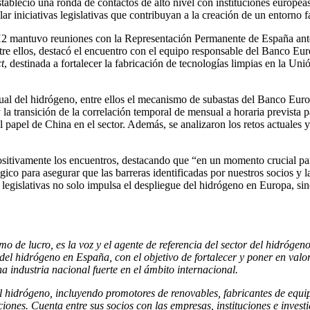
ableció una ronda de contactos de alto nivel con instituciones europeas
ar iniciativas legislativas que contribuyan a la creación de un entorno f
 mantuvo reuniones con la Representación Permanente de España ante 
re ellos, destacó el encuentro con el equipo responsable del Banco Eur
t
, destinada a fortalecer la fabricación de tecnologías limpias en la 
tual del hidrógeno, entre ellos el mecanismo de subastas del Banco Eur
 la transición de la correlación temporal de mensual a horaria prevista 
 papel de China en el sector. Además, se analizaron los retos actuales 
positivamente los encuentros, destacando que “en un momento crucial para
ico para asegurar que las barreras identificadas por nuestros socios y 
s legislativas no solo impulsa el despliegue del hidrógeno en Europa, s
 de lucro, es la voz y el agente de referencia del sector del hidrógen
del hidrógeno en España, con el objetivo de fortalecer y poner en valor
a industria nacional fuerte en el ámbito internacional.
 hidrógeno, incluyendo promotores de renovables, fabricantes de equip
ciones. Cuenta entre sus socios con las empresas, instituciones e inve