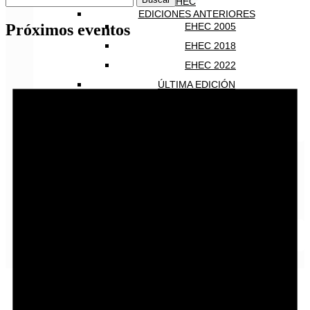
EHEC
EDICIONES ANTERIORES
Próximos eventos
EHEC 2005
EHEC 2018
EHEC 2022
ÚLTIMA EDICIÓN
EHEC 2024
PRÓXIMA EDICIÓN
CALENDARIO
HAZTE SOCIO
CONTACTO
INICIAR SESIÓN
Español
English
Español