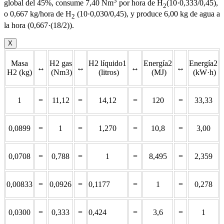
3
global del 45%, consume 7,40 Nm
por hora de H
(10·0,333/0,45),
2
o 0,667 kg/hora de H
(10·0,030/0,45), y produce 6,00 kg de agua a
2
la hora (0,667·(18/2)).
X
Masa
H2 gas
H2 líquido1
Energía2
Energía2
↔
↔
↔
↔
H2 (kg)
(Nm3)
(litros)
(MJ)
(kW·h)
1
=
11,12
=
14,12
=
120
=
33,33
0,0899
=
1
=
1,270
=
10,8
=
3,00
0,0708
=
0,788
=
1
=
8,495
=
2,359
0,00833
=
0,0926
=
0,1177
=
1
=
0,278
0,0300
=
0,333
=
0,424
=
3,6
=
1