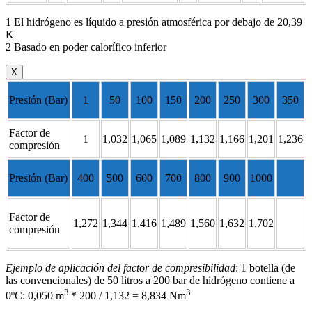
1 El hidrógeno es líquido a presión atmosférica por debajo de 20,39
K
2 Basado en poder calorífico inferior
X
Presión (Bar)
1
50
100
150
200
250
300
350
Factor de
1
1,032
1,065
1,089
1,132
1,166
1,201
1,236
compresión
Presión (Bar)
400
500
600
700
800
900
1000
Factor de
1,272
1,344
1,416
1,489
1,560
1,632
1,702
compresión
Ejemplo de aplicación del factor de compresibilidad
: 1 botella (de
las convencionales) de 50 litros a 200 bar de hidrógeno contiene a
3
3
0ºC: 0,050 m
* 200 / 1,132 = 8,834 Nm