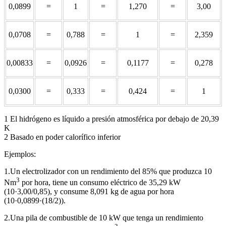
0,0899
=
1
=
1,270
=
3,00
0,0708
=
0,788
=
1
=
2,359
0,00833
=
0,0926
=
0,1177
=
0,278
0,0300
=
0,333
=
0,424
=
1
1 El hidrógeno es líquido a presión atmosférica por debajo de 20,39
K
2 Basado en poder calorífico inferior
Ejemplos:
1.Un electrolizador con un rendimiento del 85% que produzca 10
3
Nm
por hora, tiene un consumo eléctrico de 35,29 kW
(10·3,00/0,85), y consume 8,091 kg de agua por hora
(10·0,0899·(18/2)).
2.Una pila de combustible de 10 kW que tenga un rendimiento