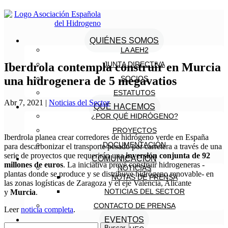
QUIÉNES SOMOS
LA AEH2
JUNTA DIRECTIVA
Iberdrola contempla construir en Murcia
una hidrogenera de 5 megavatios
SOCIOS
ESTATUTOS
Abr 7, 2021
|
Noticias del Sector
QUÉ HACEMOS
¿POR QUÉ HIDRÓGENO?
PROYECTOS
Iberdrola planea crear corredores de hidrógeno verde en España
DOCUMENTACIÓN
para descarbonizar el transporte pesado por carretera a través de una
serie de proyectos que requerirán una
inversión conjunta de 92
COMUNICACIÓN
millones de euros
. La iniciativa prevé construir hidrogeneras -
NOTICIAS
plantas donde se produce y se distribuye hidrógeno renovable- en
NOTAS DE PRENSA
las zonas logísticas de Zaragoza y el eje Valencia, Alicante
NOTICIAS DEL SECTOR
y
Murcia
.
CONTACTO DE PRENSA
Leer
noticia completa
.
EVENTOS
Buscar: