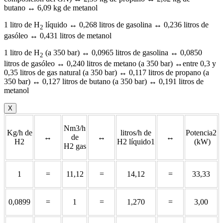
butano ↔ 6,09 kg de metanol
1 litro de H
líquido ↔ 0,268 litros de gasolina ↔ 0,236 litros de
2
gasóleo ↔ 0,431 litros de metanol
1 litro de H
(a 350 bar) ↔ 0,0965 litros de gasolina ↔ 0,0850
2
litros de gasóleo ↔ 0,240 litros de metano (a 350 bar) ↔entre 0,3 y
0,35 litros de gas natural (a 350 bar) ↔ 0,117 litros de propano (a
350 bar) ↔ 0,127 litros de butano (a 350 bar) ↔ 0,191 litros de
metanol
X
Nm3/h
Kg/h de
litros/h de
Potencia2
↔
de
↔
↔
H2
H2 líquido1
(kW)
H2 gas
1
=
11,12
=
14,12
=
33,33
0,0899
=
1
=
1,270
=
3,00