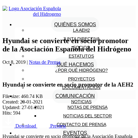
QUIÉNES SOMOS
LA AEH2
JUNTA DIRECTIVA
Hyundai se convierte en socio promotor
de la Asociación Española del Hidrógeno
SOCIOS
ESTATUTOS
Oct 8, 2019
|
Notas de Prensa
QUÉ HACEMOS
¿POR QUÉ HIDRÓGENO?
PROYECTOS
Hyundai se convierte en socio promotor de la AEH2
DOCUMENTACIÓN
COMUNICACIÓN
File size: 460.74 KB
NOTICIAS
Created: 20-01-2021
NOTAS DE PRENSA
Updated: 27-01-2021
Hits: 594
NOTICIAS DEL SECTOR
CONTACTO DE PRENSA
Download
Preview
EVENTOS
Hyundai se convierte en socio promotor de la Asociación Española