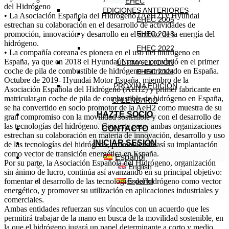
EHEC
del Hidrógeno
EDICIONES ANTERIORES
• La Asociación Española del Hidrógeno (AeH2) y Hyundai
EHEC 2005
estrechan su colaboración en el desarrollo de actividades de
EHEC 2018
promoción, innovación y desarrollo en el ámbito de la energía del
hidrógeno.
EHEC 2022
• La compañía coreana es pionera en el uso del hidrógeno en
España, ya que en 2018 el Hyundai Nexo se convirtió en el primer
ÚLTIMA EDICIÓN
coche de pila de combustible de hidrógeno matriculado en España.
EHEC 2024
Octubre de 2019- Hyundai Motor España, miembro de la
PRÓXIMA EDICIÓN
Asociación Española del Hidrógeno (AeH2) y primer fabricante en
matricular un coche de pila de combustible de hidrógeno en España,
CALENDARIO
se ha convertido en socio promotor de la AeH2 como muestra de su
HAZTE SOCIO
gran compromiso con la movilidad sostenible y con el desarrollo de
las tecnologías del hidrógeno. Con este paso, ambas organizaciones
CONTACTO
estrechan su colaboración en materia de innovación, desarrollo y uso
INICIAR SESIÓN
de las tecnologías del hidrógeno, promoviendo así su implantación
como vector de transición energética en España.
Español
Por su parte, la Asociación Española del Hidrógeno, organización
English
sin ánimo de lucro, continúa así avanzando en su principal objetivo:
Español
fomentar el desarrollo de las tecnologías del hidrógeno como vector
energético, y promover su utilización en aplicaciones industriales y
comerciales.
Ambas entidades refuerzan sus vínculos con un acuerdo que les
permitirá trabajar de la mano en busca de la movilidad sostenible, en
la que el hidrógeno jugará un papel determinante a corto y medio