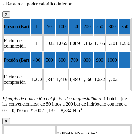
2 Basado en poder calorífico inferior
X
Presión (Bar)
1
50
100
150
200
250
300
350
Factor de
1
1,032
1,065
1,089
1,132
1,166
1,201
1,236
compresión
Presión (Bar)
400
500
600
700
800
900
1000
Factor de
1,272
1,344
1,416
1,489
1,560
1,632
1,702
compresión
Ejemplo de aplicación del factor de compresibilidad
: 1 botella (de
las convencionales) de 50 litros a 200 bar de hidrógeno contiene a
3
3
0ºC: 0,050 m
* 200 / 1,132 = 8,834 Nm
X
0,0899 kg/Nm3 (gas)