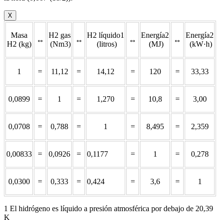
X
Masa
H2 gas
H2 líquido1
Energía2
Energía2
↔
↔
↔
↔
H2 (kg)
(Nm3)
(litros)
(MJ)
(kW·h)
1
=
11,12
=
14,12
=
120
=
33,33
0,0899
=
1
=
1,270
=
10,8
=
3,00
0,0708
=
0,788
=
1
=
8,495
=
2,359
0,00833
=
0,0926
=
0,1177
=
1
=
0,278
0,0300
=
0,333
=
0,424
=
3,6
=
1
1 El hidrógeno es líquido a presión atmosférica por debajo de 20,39
K