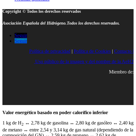
Copyright © Todos los derechos reservados
Asociación Española del Hidrógeno.Todos los derechos reservados.
Seguir
Seguir
Política de privacidad
|
Política de Cookies
|
Contacto |
Uso público de la imagen y del nombre de la AeH2
Miembro de:
Valor energético basado en poder calorífico inferior
1 kg de H
↔ 2,78 kg de gasolina ↔ 2,80 kg de gasóleo ↔ 2,40 kg
2
de metano ↔ entre 2,54 y 3,14 kg de gas natural (dependiendo de la
composición del GN) ↔ 2,59 kg de propano ↔ 2,62 kg de