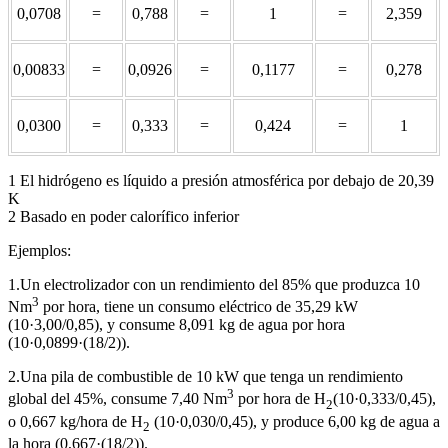
0,0708
=
0,788
=
1
=
2,359
0,00833
=
0,0926
=
0,1177
=
0,278
0,0300
=
0,333
=
0,424
=
1
1 El hidrógeno es líquido a presión atmosférica por debajo de 20,39
K
2 Basado en poder calorífico inferior
Ejemplos:
1.Un electrolizador con un rendimiento del 85% que produzca 10
3
Nm
por hora, tiene un consumo eléctrico de 35,29 kW
(10·3,00/0,85), y consume 8,091 kg de agua por hora
(10·0,0899·(18/2)).
2.Una pila de combustible de 10 kW que tenga un rendimiento
3
global del 45%, consume 7,40 Nm
por hora de H
(10·0,333/0,45),
2
o 0,667 kg/hora de H
(10·0,030/0,45), y produce 6,00 kg de agua a
2
la hora (0,667·(18/2)).