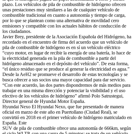
plazo. Los vehículos de pila de combustible de hidrógeno ofrecen
unas prestaciones muy similares a las de cualquier vehículo de
combustible tradicional en cuanto a autonomía y tiempo de carga,
por lo que se plantean como una alternativa de movilidad cero
emisiones y compatible con los actuales hábitos de conducción de
los ciudadanos.
Javier Brey, presidente de la Asociación Española del Hidrógeno, ha
recordado en el encuentro de firma del acuerdo que un vehículo de
pila de combustible de hidrógeno es en sí un vehículo eléctrico
“cuyo motor, en lugar de recibir la energía de una batería, lo hace de
la electricidad generada en la pila de combustible a partir del
hidrógeno almacenado en el depósito del vehículo”. De esta forma,
“el único residuo que se produce al generar la electricidad es agua.”
Desde la AeH2 se promueve el desarrollo de estas tecnologías y se
busca ofrecer a sus socios una mayor capacidad para dar servicio.
“Con este acuerdo, las dos partes dispondremos de más medios para
trabajar en una misma dirección y potenciar la visibilidad y el uso
efectivo de los vehículos de hidrógeno” afirmó Polo Satrustegui,
Director general de Hyundai Motor España.
Hyundai Nexo El Hyundai Nexo, que fue presentado de manera
oficial en marzo de este año en Puertollano (Ciudad Real), se
convirtió en 2018 en el primer vehículo de hidrógeno matriculado en
España. Este
SUV de pila de combustible ofrece una autonomía de 666km, según
el ciclo WLTP, con una carga de 5 minutos; se trata de un vehículo