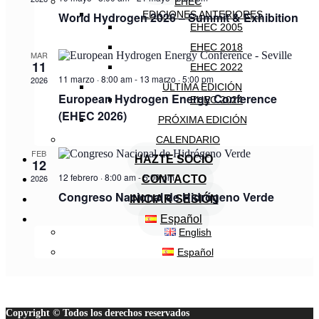
EHEC
EDICIONES ANTERIORES
World Hydrogen 2026 – Summit & Exhibition
EHEC 2005
EHEC 2018
MAR
11
EHEC 2022
11 marzo · 8:00 am
-
13 marzo · 5:00 pm
2026
ÚLTIMA EDICIÓN
European Hydrogen Energy Conference
EHEC 2024
(EHEC 2026)
PRÓXIMA EDICIÓN
CALENDARIO
FEB
HAZTE SOCIO
12
12 febrero · 8:00 am
-
5:00 pm
2026
CONTACTO
Congreso Nacional de Hidrógeno Verde
INICIAR SESIÓN
Español
English
Español
Copyright © Todos los derechos reservados