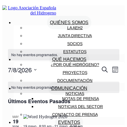
QUIÉNES SOMOS
LA AEH2
JUNTA DIRECTIVA
SOCIOS
ESTATUTOS
No hay eventos programados.
QUÉ HACEMOS
¿POR QUÉ HIDRÓGENO?
7/8/2026
Navegaci
Nave
Buscar
Mes
PROYECTOS
de
de
Selecciona
vistas
DOCUMENTACIÓN
Calendario
la
búsqueda
de
fecha.
No hay eventos programados.
COMUNICACIÓN
de
y
Even
NOTICIAS
Eventos
vistas
NOTAS DE PRENSA
Últimos Eventos Pasados
de
NOTICIAS DEL SECTOR
Eventos
CONTACTO DE PRENSA
MAY
19
EVENTOS
19 mayo · 8:00 am
-
21 mayo · 5:00 pm
2026