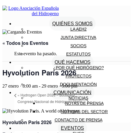
QUIÉNES SOMOS
LA AEH2
JUNTA DIRECTIVA
« Todos los Eventos
SOCIOS
Este evento ha pasado.
ESTATUTOS
QUÉ HACEMOS
¿POR QUÉ HIDRÓGENO?
Hyvolution París 2026
PROYECTOS
DOCUMENTACIÓN
27 enero · 8:00 am
-
29 enero · 5:00 pm
COMUNICACIÓN
«
Hydrogen Open 2026 – Budapest
NOTICIAS
Congreso Nacional de Hidrógeno Verde
»
NOTAS DE PRENSA
NOTICIAS DEL SECTOR
CONTACTO DE PRENSA
Hyvolution Paris 2026
EVENTOS