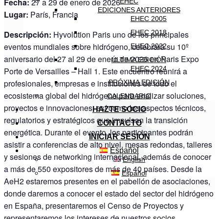
Fecha:
27 a 29 de enero de 2026
EHEC
EDICIONES ANTERIORES
Lugar:
París, Francia
EHEC 2005
EHEC 2018
Descripción:
Hyvolution Paris uno de los principales
eventos mundiales sobre hidrógeno, celebrará su 10º
EHEC 2022
aniversario del 27 al 29 de enero de 2026 en Paris Expo
ÚLTIMA EDICIÓN
EHEC 2024
Porte de Versailles – Hall 1. Este encuentro reunirá a
profesionales, empresas e instituciones de todo el
PRÓXIMA EDICIÓN
ecosistema global del hidrógeno para analizar soluciones,
CALENDARIO
proyectos e innovaciones, así como los aspectos técnicos,
HAZTE SOCIO
regulatorios y estratégicos que impulsan la transición
CONTACTO
energética. Durante el evento, los participantes podrán
INICIAR SESIÓN
asistir a conferencias de alto nivel, mesas redondas, talleres
Español
y sesiones de networking internacional, además de conocer
English
a más de 550 expositores de más de 40 países. Desde la
Español
AeH2 estaremos presentes en el pabellón de asociaciones,
donde daremos a conocer el estado del sector del hidrógeno
en España, presentaremos el Censo de Proyectos y
representaremos los intereses de nuestros socios.