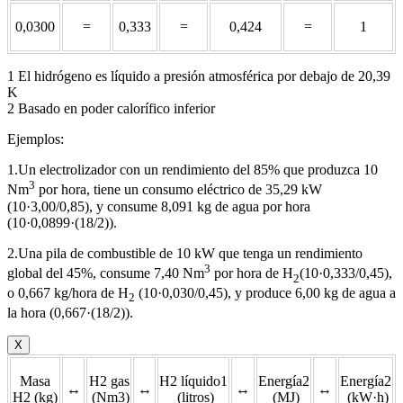
0,0300
=
0,333
=
0,424
=
1
1 El hidrógeno es líquido a presión atmosférica por debajo de 20,39
K
2 Basado en poder calorífico inferior
Ejemplos:
1.Un electrolizador con un rendimiento del 85% que produzca 10
3
Nm
por hora, tiene un consumo eléctrico de 35,29 kW
(10·3,00/0,85), y consume 8,091 kg de agua por hora
(10·0,0899·(18/2)).
2.Una pila de combustible de 10 kW que tenga un rendimiento
3
global del 45%, consume 7,40 Nm
por hora de H
(10·0,333/0,45),
2
o 0,667 kg/hora de H
(10·0,030/0,45), y produce 6,00 kg de agua a
2
la hora (0,667·(18/2)).
X
Masa
H2 gas
H2 líquido1
Energía2
Energía2
↔
↔
↔
↔
H2 (kg)
(Nm3)
(litros)
(MJ)
(kW·h)