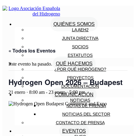
QUIÉNES SOMOS
LA AEH2
JUNTA DIRECTIVA
SOCIOS
« Todos los Eventos
ESTATUTOS
QUÉ HACEMOS
Este evento ha pasado.
¿POR QUÉ HIDRÓGENO?
PROYECTOS
Hydrogen Open 2026 – Budapest
DOCUMENTACIÓN
21 enero · 8:00 am
-
23 enero · 5:00 pm
COMUNICACIÓN
NOTICIAS
NOTAS DE PRENSA
NOTICIAS DEL SECTOR
CONTACTO DE PRENSA
EVENTOS