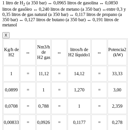
1 litro de H
(a 350 bar) ↔ 0,0965 litros de gasolina ↔ 0,0850
2
litros de gasóleo ↔ 0,240 litros de metano (a 350 bar) ↔entre 0,3 y
0,35 litros de gas natural (a 350 bar) ↔ 0,117 litros de propano (a
350 bar) ↔ 0,127 litros de butano (a 350 bar) ↔ 0,191 litros de
metanol
X
Nm3/h
Kg/h de
litros/h de
Potencia2
↔
de
↔
↔
H2
H2 líquido1
(kW)
H2 gas
1
=
11,12
=
14,12
=
33,33
0,0899
=
1
=
1,270
=
3,00
0,0708
=
0,788
=
1
=
2,359
0,00833
=
0,0926
=
0,1177
=
0,278