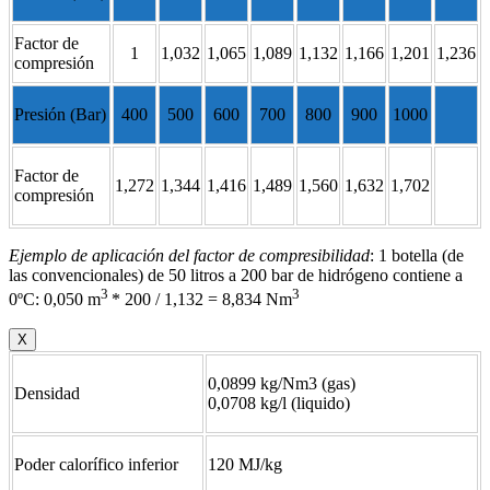
Factor de
1
1,032
1,065
1,089
1,132
1,166
1,201
1,236
compresión
Presión (Bar)
400
500
600
700
800
900
1000
Factor de
1,272
1,344
1,416
1,489
1,560
1,632
1,702
compresión
Ejemplo de aplicación del factor de compresibilidad
: 1 botella (de
las convencionales) de 50 litros a 200 bar de hidrógeno contiene a
3
3
0ºC: 0,050 m
* 200 / 1,132 = 8,834 Nm
X
0,0899 kg/Nm3 (gas)
Densidad
0,0708 kg/l (liquido)
Poder calorífico inferior
120 MJ/kg