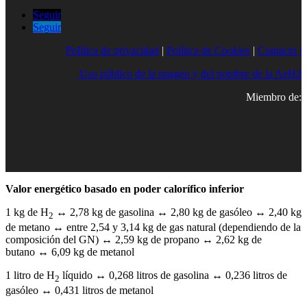
Seguir
Seguir
Política de privacidad
|
Política de Cookies
|
Contacto |
Uso público de la imagen y del nombre de la AeH2
Miembro de:
Valor energético basado en poder calorífico inferior
1 kg de H
↔ 2,78 kg de gasolina ↔ 2,80 kg de gasóleo ↔ 2,40 kg
2
de metano ↔ entre 2,54 y 3,14 kg de gas natural (dependiendo de la
composición del GN) ↔ 2,59 kg de propano ↔ 2,62 kg de
butano ↔ 6,09 kg de metanol
1 litro de H
líquido ↔ 0,268 litros de gasolina ↔ 0,236 litros de
2
gasóleo ↔ 0,431 litros de metanol