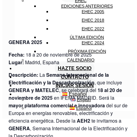
EHEC
EDICIONES ANTERIORES
EHEC 2005
EHEC 2018
EHEC 2022
ÚLTIMA EDICIÓN
GENERA 2025
EHEC 2024
PRÓXIMA EDICIÓN
Fecha:
18 a 20 de noviembre de 2025
CALENDARIO
Lugar:
Madrid, España
HAZTE SOCIO
Descripción:
La
Semana Internacional de la
CONTACTO
Electrificación y la Descarbonización
, que incluye
INICIAR SESIÓN
GENERA y MATELEC
, se celebrará del
18 al 20 de
Español
noviembre de 2025
en IFEMA MADRID. Será la
English
mayor plataforma comercial e innovadora
del sur de
Español
Europa en energías renovables, electrificación y
eficiencia energética. Desde la
AEH2
te invitamos a
GENERA
, Semana Internacional de la Electrificación y
la Descarbonización.