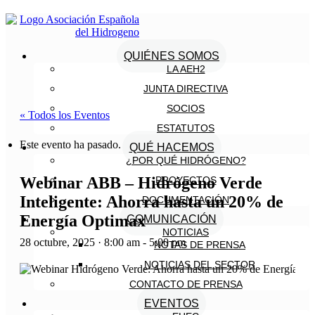
QUIÉNES SOMOS
LA AEH2
JUNTA DIRECTIVA
SOCIOS
« Todos los Eventos
ESTATUTOS
Este evento ha pasado.
QUÉ HACEMOS
¿POR QUÉ HIDRÓGENO?
Webinar ABB – Hidrógeno Verde
PROYECTOS
Inteligente: Ahorra hasta un 20% de
DOCUMENTACIÓN
Energía Optimax
COMUNICACIÓN
NOTICIAS
28 octubre, 2025 · 8:00 am
-
5:00 pm
NOTAS DE PRENSA
NOTICIAS DEL SECTOR
CONTACTO DE PRENSA
EVENTOS