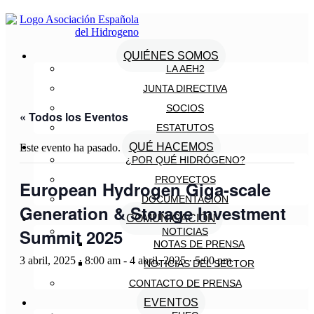
QUIÉNES SOMOS
LA AEH2
JUNTA DIRECTIVA
SOCIOS
« Todos los Eventos
ESTATUTOS
QUÉ HACEMOS
Este evento ha pasado.
¿POR QUÉ HIDRÓGENO?
PROYECTOS
European Hydrogen Giga-scale
DOCUMENTACIÓN
Generation & Storage Investment
COMUNICACIÓN
Summit 2025
NOTICIAS
NOTAS DE PRENSA
3 abril, 2025 · 8:00 am
-
4 abril, 2025 · 5:00 pm
NOTICIAS DEL SECTOR
CONTACTO DE PRENSA
EVENTOS