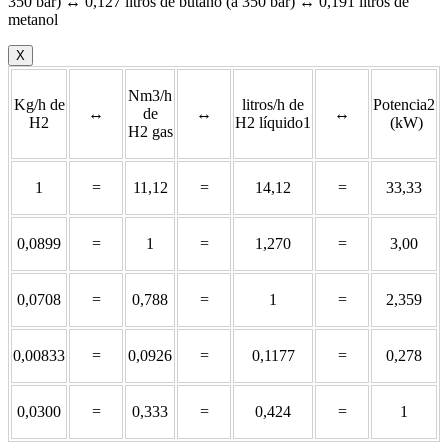
350 bar) ↔ 0,127 litros de butano (a 350 bar) ↔ 0,191 litros de
metanol
X
Nm3/h
Kg/h de
litros/h de
Potencia2
↔
de
↔
↔
H2
H2 líquido1
(kW)
H2 gas
1
=
11,12
=
14,12
=
33,33
0,0899
=
1
=
1,270
=
3,00
0,0708
=
0,788
=
1
=
2,359
0,00833
=
0,0926
=
0,1177
=
0,278
0,0300
=
0,333
=
0,424
=
1