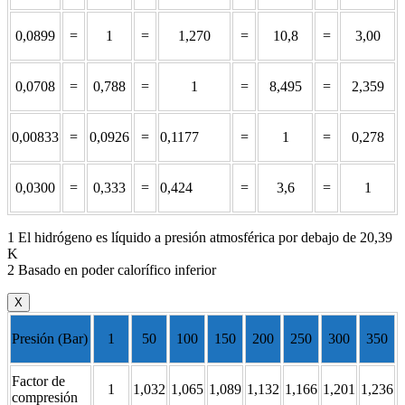
0,0899
=
1
=
1,270
=
10,8
=
3,00
0,0708
=
0,788
=
1
=
8,495
=
2,359
0,00833
=
0,0926
=
0,1177
=
1
=
0,278
0,0300
=
0,333
=
0,424
=
3,6
=
1
1 El hidrógeno es líquido a presión atmosférica por debajo de 20,39
K
2 Basado en poder calorífico inferior
X
Presión (Bar)
1
50
100
150
200
250
300
350
Factor de
1
1,032
1,065
1,089
1,132
1,166
1,201
1,236
compresión