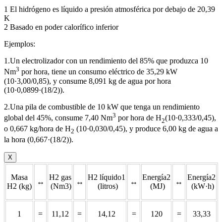
1 El hidrógeno es líquido a presión atmosférica por debajo de 20,39
K
2 Basado en poder calorífico inferior
Ejemplos:
1.Un electrolizador con un rendimiento del 85% que produzca 10
3
Nm
por hora, tiene un consumo eléctrico de 35,29 kW
(10·3,00/0,85), y consume 8,091 kg de agua por hora
(10·0,0899·(18/2)).
2.Una pila de combustible de 10 kW que tenga un rendimiento
3
global del 45%, consume 7,40 Nm
por hora de H
(10·0,333/0,45),
2
o 0,667 kg/hora de H
(10·0,030/0,45), y produce 6,00 kg de agua a
2
la hora (0,667·(18/2)).
X
Masa
H2 gas
H2 líquido1
Energía2
Energía2
↔
↔
↔
↔
H2 (kg)
(Nm3)
(litros)
(MJ)
(kW·h)
1
=
11,12
=
14,12
=
120
=
33,33