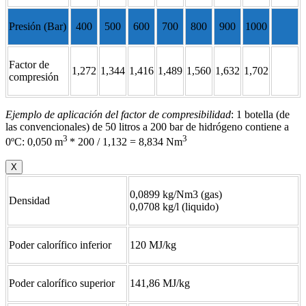
Presión (Bar)
400
500
600
700
800
900
1000
Factor de
1,272
1,344
1,416
1,489
1,560
1,632
1,702
compresión
Ejemplo de aplicación del factor de compresibilidad
: 1 botella (de
las convencionales) de 50 litros a 200 bar de hidrógeno contiene a
3
3
0ºC: 0,050 m
* 200 / 1,132 = 8,834 Nm
X
0,0899 kg/Nm3 (gas)
Densidad
0,0708 kg/l (liquido)
Poder calorífico inferior
120 MJ/kg
Poder calorífico superior
141,86 MJ/kg