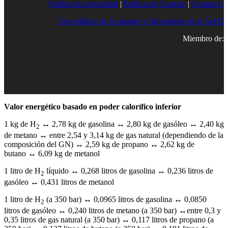
Política de privacidad
|
Política de Cookies
|
Contacto |
Uso público de la imagen y del nombre de la AeH2
Miembro de:
Valor energético basado en poder calorífico inferior
1 kg de H
↔ 2,78 kg de gasolina ↔ 2,80 kg de gasóleo ↔ 2,40 kg
2
de metano ↔ entre 2,54 y 3,14 kg de gas natural (dependiendo de la
composición del GN) ↔ 2,59 kg de propano ↔ 2,62 kg de
butano ↔ 6,09 kg de metanol
1 litro de H
líquido ↔ 0,268 litros de gasolina ↔ 0,236 litros de
2
gasóleo ↔ 0,431 litros de metanol
1 litro de H
(a 350 bar) ↔ 0,0965 litros de gasolina ↔ 0,0850
2
litros de gasóleo ↔ 0,240 litros de metano (a 350 bar) ↔entre 0,3 y
0,35 litros de gas natural (a 350 bar) ↔ 0,117 litros de propano (a