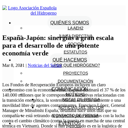
QUIÉNES SOMOS
LA AEH2
JUNTA DIRECTIVA
España-Japón: sinergias a gran escala
para el desarrollo de una potente
SOCIOS
economía verde
ESTATUTOS
QUÉ HACEMOS
Mar 8, 2021
|
Noticias del Sector
¿POR QUÉ HIDRÓGENO?
PROYECTOS
DOCUMENTACIÓN
Los Fondos de Recuperación Europeos incluyen un claro
COMUNICACIÓN
compromiso con la economía verde. España destinará el 37 % de los
NOTICIAS
140.000 millones que le corresponden a iniciativas relacionadas con
NOTAS DE PRENSA
la transición energética, la sostenibilidad, el medio ambiente o una
movilidad libre de agentes contaminantes. Francisco López, General
NOTICIAS DEL SECTOR
Manager de Mitsubishi España, detallaba hace unos días que su
compañía se está retirando de proyectos poco alineados con la lucha
CONTACTO DE PRENSA
contra el cambio climático (como la puesta en marcha de una central
EVENTOS
térmica en Vietnam). Donde sí han participado es en la logística de