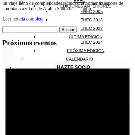
EHEC
un viaje lleno de complejidades técnicas: el primer transporte de
EDICIONES ANTERIORES
amoniaco azul desde Arabia Saudí hasta Japón.
EHEC 2005
Leer
noticia completa
.
EHEC 2018
EHEC 2022
Buscar:
ÚLTIMA EDICIÓN
Próximos eventos
EHEC 2024
PRÓXIMA EDICIÓN
CALENDARIO
HAZTE SOCIO
CONTACTO
INICIAR SESIÓN
Español
English
Español