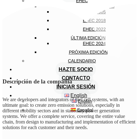
EHEC
EDICIONES ANTERIORES
EHEC 2005
EHEC 2018
EHEC 2022
ÚLTIMA EDICIÓN
EHEC 2024
PRÓXIMA EDICIÓN
CALENDARIO
HAZTE SOCIO
CONTACTO
Descripción de la compañía
INICIAR SESIÓN
English
We are developers and integrators of fuel cell systems, with an
English
ultimate goal: to create zero emission solutions, especially in
Español
different mobility sectors and in stationary power generation
systems. We offer a complete service, covering the entire value
chain, from design to manufacturing and implementation of efficient
solutions for each customer and their needs.