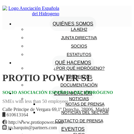
QUIÉNES SOMOS
LA AEH2
JUNTA DIRECTIVA
SOCIOS
ESTATUTOS
QUÉ HACEMOS
¿POR QUÉ HIDRÓGENO?
PROTIO POWER SL
PROYECTOS
DOCUMENTACIÓN
SOCIO ASOCIACIÓN ESPAÑOLA DEL HIDRÓGENO
COMUNICACIÓN
NOTICIAS
SMEs with less than 50 employees
NOTAS DE PRENSA
Calle Principe de Vergara 69,1º Derecha, 28006, Madrid
NOTICIAS DEL SECTOR
610613164
CONTACTO DE PRENSA
http://www.protiopower.com
jm.barquin@partners.com
EVENTOS