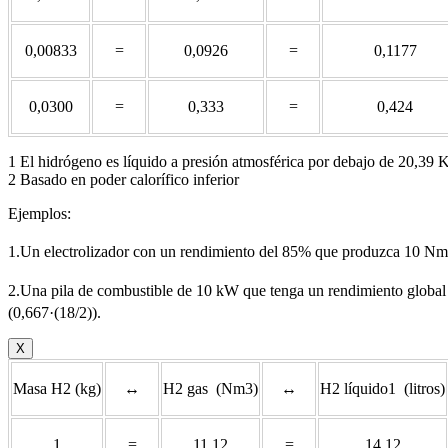
0,00833
=
0,0926
=
0,1177
0,0300
=
0,333
=
0,424
1 El hidrógeno es líquido a presión atmosférica por debajo de 20,39 
2 Basado en poder calorífico inferior
Ejemplos:
1.Un electrolizador con un rendimiento del 85% que produzca 10 Nm
2.Una pila de combustible de 10 kW que tenga un rendimiento glob
(0,667·(18/2)).
X
Masa H2 (kg)
↔
H2 gas (Nm3)
↔
H2 líquido1 (litros)
1
=
11,12
=
14,12