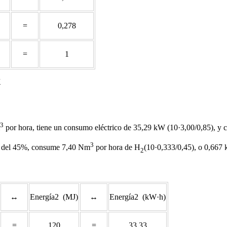
=
0,278
=
1
K
3
por hora, tiene un consumo eléctrico de 35,29 kW (10·3,00/0,85), y 
3
al del 45%, consume 7,40 Nm
por hora de H
(10·0,333/0,45), o 0,667 
2
↔
Energía2 (MJ)
↔
Energía2 (kW·h)
=
120
=
33,33