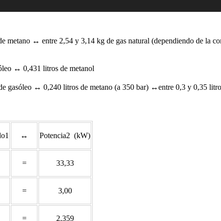
e metano ↔ entre 2,54 y 3,14 kg de gas natural (dependiendo de la 
óleo ↔ 0,431 litros de metanol
de gasóleo ↔ 0,240 litros de metano (a 350 bar) ↔entre 0,3 y 0,35 litro
do1
↔
Potencia2 (kW)
=
33,33
=
3,00
=
2,359