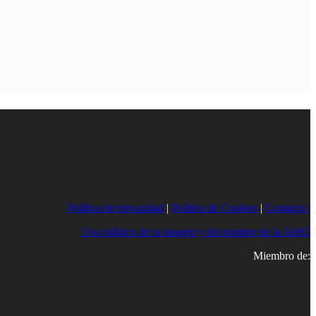
Política de privacidad
|
Política de Cookies
|
Contacto |
Uso público de la imagen y del nombre de la AeH2
Miembro de: