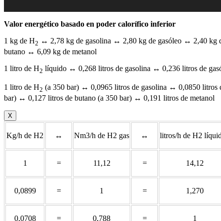
Valor energético basado en poder calorífico inferior
1 kg de H
↔ 2,78 kg de gasolina ↔ 2,80 kg de gasóleo ↔ 2,40 kg d
2
butano ↔ 6,09 kg de metanol
1 litro de H
líquido ↔ 0,268 litros de gasolina ↔ 0,236 litros de gas
2
1 litro de H
(a 350 bar) ↔ 0,0965 litros de gasolina ↔ 0,0850 litros 
2
bar) ↔ 0,127 litros de butano (a 350 bar) ↔ 0,191 litros de metanol
X
Kg/h de H2
↔
Nm3/h de H2 gas
↔
litros/h de H2 líqui
1
=
11,12
=
14,12
0,0899
=
1
=
1,270
0,0708
=
0,788
=
1