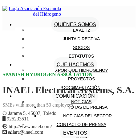
QUIÉNES SOMOS
LA AEH2
JUNTA DIRECTIVA
SOCIOS
ESTATUTOS
QUÉ HACEMOS
¿POR QUÉ HIDRÓGENO?
SPANISH HYDROGEN ASSOCIATION
PROYECTOS
INAEL Electrical Systems, S.A.
DOCUMENTACIÓN
COMUNICACIÓN
NOTICIAS
SMEs with more than 50 employees
NOTAS DE PRENSA
C/ Jarama 5, 45007, Toledo
NOTICIAS DEL SECTOR
925233511
CONTACTO DE PRENSA
http://www.inael.com/
adlara@inael.com
EVENTOS