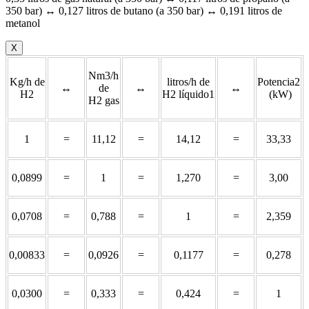
350 bar) ↔ 0,127 litros de butano (a 350 bar) ↔ 0,191 litros de
metanol
X
Nm3/h
Kg/h de
litros/h de
Potencia2
↔
de
↔
↔
H2
H2 líquido1
(kW)
H2 gas
1
=
11,12
=
14,12
=
33,33
0,0899
=
1
=
1,270
=
3,00
0,0708
=
0,788
=
1
=
2,359
0,00833
=
0,0926
=
0,1177
=
0,278
0,0300
=
0,333
=
0,424
=
1