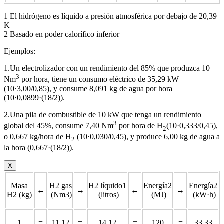
1 El hidrógeno es líquido a presión atmosférica por debajo de 20,39
K
2 Basado en poder calorífico inferior
Ejemplos:
1.Un electrolizador con un rendimiento del 85% que produzca 10
3
Nm
por hora, tiene un consumo eléctrico de 35,29 kW
(10·3,00/0,85), y consume 8,091 kg de agua por hora
(10·0,0899·(18/2)).
2.Una pila de combustible de 10 kW que tenga un rendimiento
3
global del 45%, consume 7,40 Nm
por hora de H
(10·0,333/0,45),
2
o 0,667 kg/hora de H
(10·0,030/0,45), y produce 6,00 kg de agua a
2
la hora (0,667·(18/2)).
X
Masa
H2 gas
H2 líquido1
Energía2
Energía2
↔
↔
↔
↔
H2 (kg)
(Nm3)
(litros)
(MJ)
(kW·h)
1
=
11,12
=
14,12
=
120
=
33,33