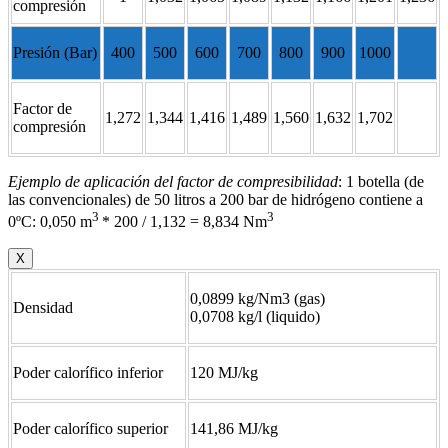
compresión
Presión (Bar)
400
500
600
700
800
900
1000
Factor de
1,272
1,344
1,416
1,489
1,560
1,632
1,702
compresión
Ejemplo de aplicación del factor de compresibilidad
: 1 botella (de
las convencionales) de 50 litros a 200 bar de hidrógeno contiene a
3
3
0ºC: 0,050 m
* 200 / 1,132 = 8,834 Nm
X
0,0899 kg/Nm3 (gas)
Densidad
0,0708 kg/l (liquido)
Poder calorífico inferior
120 MJ/kg
Poder calorífico superior
141,86 MJ/kg