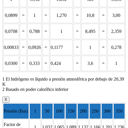
0,0899
=
1
=
1,270
=
10,8
=
3,00
0,0708
=
0,788
=
1
=
8,495
=
2,359
0,00833
=
0,0926
=
0,1177
=
1
=
0,278
0,0300
=
0,333
=
0,424
=
3,6
=
1
1 El hidrógeno es líquido a presión atmosférica por debajo de 20,39
K
2 Basado en poder calorífico inferior
X
Presión (Bar)
1
50
100
150
200
250
300
350
Factor de
1
1,032
1,065
1,089
1,132
1,166
1,201
1,236