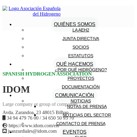
QUIÉNES SOMOS
LA AEH2
JUNTA DIRECTIVA
SOCIOS
ESTATUTOS
QUÉ HACEMOS
¿POR QUÉ HIDRÓGENO?
SPANISH HYDROGEN ASSOCIATION
PROYECTOS
IDOM
DOCUMENTACIÓN
COMUNICACIÓN
NOTICIAS
Large company or group of companies
NOTAS DE PRENSA
Avda. Zarandoa, 23 48015 Bilbao
NOTICIAS DEL SECTOR
34 94 479 76 00 / 34 650 50 93 70
CONTACTO DE PRENSA
https://www.idom.com/en/
jsanzurdiales@idom.com
EVENTOS