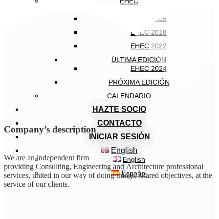
EHEC
EDICIONES ANTERIORES
EHEC 2005
EHEC 2018
EHEC 2022
ÚLTIMA EDICIÓN
EHEC 2024
PRÓXIMA EDICIÓN
CALENDARIO
HAZTE SOCIO
CONTACTO
Company’s description
INICIAR SESIÓN
English
We are an independent firm
English
providing Consulting, Engineering and Architecture professional
Español
services, united in our way of doing things, shared objectives, at the
service of our clients.