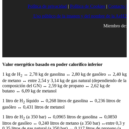
Política de privacidad
|
Política de Cookies
|
Contacto |
Uso público de la imagen y del nombre de la AeH2
Miembro de:
Valor energético basado en poder calorífico inferior
1 kg de H
↔ 2,78 kg de gasolina ↔ 2,80 kg de gasóleo ↔ 2,40 kg
2
de metano ↔ entre 2,54 y 3,14 kg de gas natural (dependiendo de la
composición del GN) ↔ 2,59 kg de propano ↔ 2,62 kg de
butano ↔ 6,09 kg de metanol
1 litro de H
líquido ↔ 0,268 litros de gasolina ↔ 0,236 litros de
2
gasóleo ↔ 0,431 litros de metanol
1 litro de H
(a 350 bar) ↔ 0,0965 litros de gasolina ↔ 0,0850
2
litros de gasóleo ↔ 0,240 litros de metano (a 350 bar) ↔entre 0,3 y
0,35 litros de gas natural (a 350 bar) ↔ 0,117 litros de propano (a