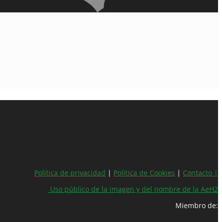
Política de privacidad
|
Política de Cookies
|
Contacto |
Uso público de la imagen y del nombre de la AeH2
Miembro de: