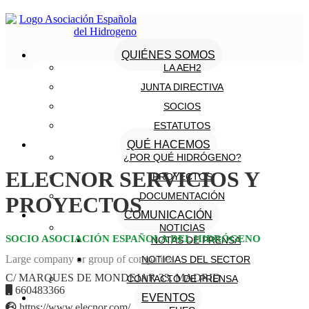
QUIÉNES SOMOS
LA AEH2
JUNTA DIRECTIVA
SOCIOS
ESTATUTOS
QUÉ HACEMOS
¿POR QUÉ HIDRÓGENO?
ELECNOR SERVICIOS Y
PROYECTOS
DOCUMENTACIÓN
PROYECTOS
COMUNICACIÓN
NOTICIAS
SOCIO ASOCIACIÓN ESPAÑOLA DEL HIDRÓGENO
NOTAS DE PRENSA
Large company or group of companies
NOTICIAS DEL SECTOR
C/ MARQUES DE MONDEJAR 33, MADRID
CONTACTO DE PRENSA
660483366
EVENTOS
https://www.elecnor.com/