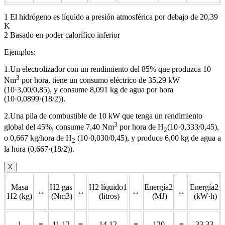
1 El hidrógeno es líquido a presión atmosférica por debajo de 20,39
K
2 Basado en poder calorífico inferior
Ejemplos:
1.Un electrolizador con un rendimiento del 85% que produzca 10
3
Nm
por hora, tiene un consumo eléctrico de 35,29 kW
(10·3,00/0,85), y consume 8,091 kg de agua por hora
(10·0,0899·(18/2)).
2.Una pila de combustible de 10 kW que tenga un rendimiento
3
global del 45%, consume 7,40 Nm
por hora de H
(10·0,333/0,45),
2
o 0,667 kg/hora de H
(10·0,030/0,45), y produce 6,00 kg de agua a
2
la hora (0,667·(18/2)).
X
Masa
H2 gas
H2 líquido1
Energía2
Energía2
↔
↔
↔
↔
H2 (kg)
(Nm3)
(litros)
(MJ)
(kW·h)
1
=
11,12
=
14,12
=
120
=
33,33