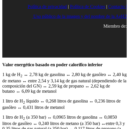
Política de privacidad
|
Política de Cookies
|
Contacto |
Uso público de la imagen y del nombre de la AeH2
Miembro de:
Valor energético basado en poder calorífico inferior
1 kg de H
↔ 2,78 kg de gasolina ↔ 2,80 kg de gasóleo ↔ 2,40 kg
2
de metano ↔ entre 2,54 y 3,14 kg de gas natural (dependiendo de la
composición del GN) ↔ 2,59 kg de propano ↔ 2,62 kg de
butano ↔ 6,09 kg de metanol
1 litro de H
líquido ↔ 0,268 litros de gasolina ↔ 0,236 litros de
2
gasóleo ↔ 0,431 litros de metanol
1 litro de H
(a 350 bar) ↔ 0,0965 litros de gasolina ↔ 0,0850
2
litros de gasóleo ↔ 0,240 litros de metano (a 350 bar) ↔entre 0,3 y
0,35 litros de gas natural (a 350 bar) ↔ 0,117 litros de propano (a