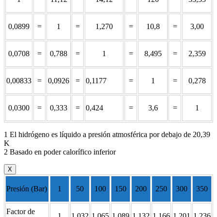
0,0899
=
1
=
1,270
=
10,8
=
3,00
0,0708
=
0,788
=
1
=
8,495
=
2,359
0,00833
=
0,0926
=
0,1177
=
1
=
0,278
0,0300
=
0,333
=
0,424
=
3,6
=
1
1 El hidrógeno es líquido a presión atmosférica por debajo de 20,39
K
2 Basado en poder calorífico inferior
X
Presión (Bar)
1
50
100
150
200
250
300
350
Factor de
1
1,032
1,065
1,089
1,132
1,166
1,201
1,236