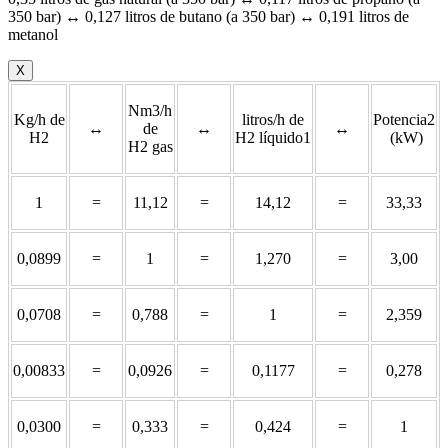
350 bar) ↔ 0,127 litros de butano (a 350 bar) ↔ 0,191 litros de
metanol
X
Nm3/h
Kg/h de
litros/h de
Potencia2
↔
de
↔
↔
H2
H2 líquido1
(kW)
H2 gas
1
=
11,12
=
14,12
=
33,33
0,0899
=
1
=
1,270
=
3,00
0,0708
=
0,788
=
1
=
2,359
0,00833
=
0,0926
=
0,1177
=
0,278
0,0300
=
0,333
=
0,424
=
1