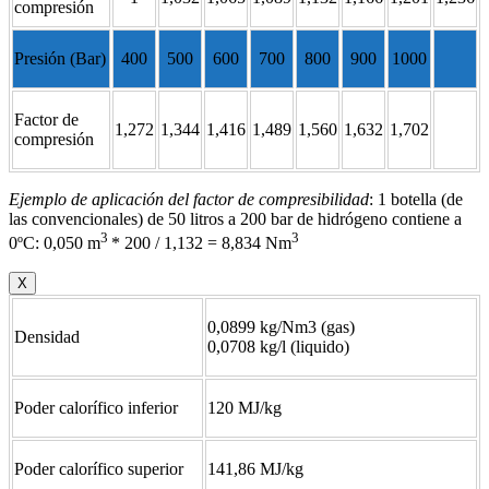
compresión
Presión (Bar)
400
500
600
700
800
900
1000
Factor de
1,272
1,344
1,416
1,489
1,560
1,632
1,702
compresión
Ejemplo de aplicación del factor de compresibilidad
: 1 botella (de
las convencionales) de 50 litros a 200 bar de hidrógeno contiene a
3
3
0ºC: 0,050 m
* 200 / 1,132 = 8,834 Nm
X
0,0899 kg/Nm3 (gas)
Densidad
0,0708 kg/l (liquido)
Poder calorífico inferior
120 MJ/kg
Poder calorífico superior
141,86 MJ/kg