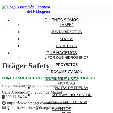
QUIÉNES SOMOS
LA AEH2
JUNTA DIRECTIVA
SOCIOS
ESTATUTOS
QUÉ HACEMOS
¿POR QUÉ HIDRÓGENO?
Dräger Safety
PROYECTOS
DOCUMENTACIÓN
SOCIO ASOCIACIÓN ESPAÑOLA DEL HIDRÓGENO
COMUNICACIÓN
NOTICIAS
Large company or group of companies
NOTAS DE PRENSA
Calle Xaudaró nº 5, 28034 de Madrid
NOTICIAS DEL SECTOR
900 11 64 24
CONTACTO DE PRENSA
https://www.draeger.com/es_es/Home
Dionisio.Martinez@draeger.com
EVENTOS