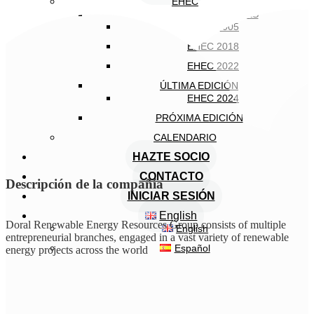
EHEC
EDICIONES ANTERIORES
EHEC 2005
EHEC 2018
EHEC 2022
ÚLTIMA EDICIÓN
EHEC 2024
PRÓXIMA EDICIÓN
CALENDARIO
HAZTE SOCIO
CONTACTO
Descripción de la compañía
INICIAR SESIÓN
English
Doral Renewable Energy Resources Group consists of multiple
English
entrepreneurial branches, engaged in a vast variety of renewable
Español
energy projects across the world