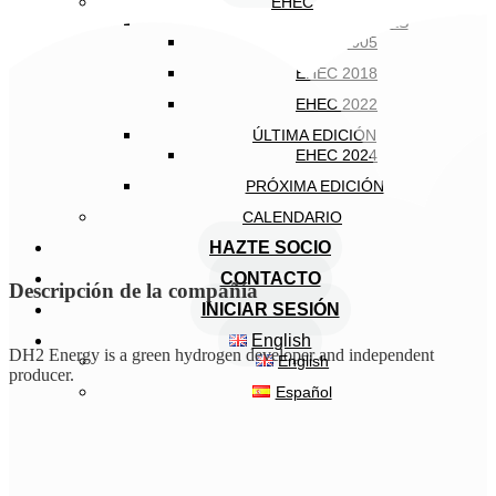
EHEC
EDICIONES ANTERIORES
EHEC 2005
EHEC 2018
EHEC 2022
ÚLTIMA EDICIÓN
EHEC 2024
PRÓXIMA EDICIÓN
CALENDARIO
HAZTE SOCIO
CONTACTO
Descripción de la compañía
INICIAR SESIÓN
English
DH2 Energy is a green hydrogen developer and independent
English
producer.
Español