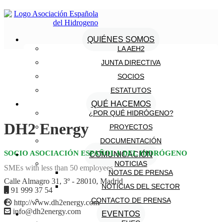
QUIÉNES SOMOS
LA AEH2
JUNTA DIRECTIVA
SOCIOS
ESTATUTOS
QUÉ HACEMOS
¿POR QUÉ HIDRÓGENO?
DH2 Energy
PROYECTOS
DOCUMENTACIÓN
SOCIO ASOCIACIÓN ESPAÑOLA DEL HIDRÓGENO
COMUNICACIÓN
NOTICIAS
SMEs with less than 50 employees
NOTAS DE PRENSA
Calle Almagro 31, 3º - 28010, Madrid
NOTICIAS DEL SECTOR
91 999 37 54
CONTACTO DE PRENSA
http://www.dh2energy.com/
info@dh2energy.com
EVENTOS