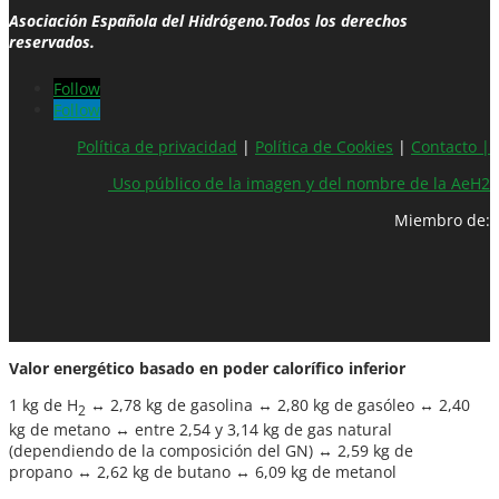
Asociación Española del Hidrógeno.Todos los derechos
reservados.
Follow
Follow
Política de privacidad
|
Política de Cookies
|
Contacto |
Uso público de la imagen y del nombre de la AeH2
Miembro de:
Valor energético basado en poder calorífico inferior
1 kg de H
↔ 2,78 kg de gasolina ↔ 2,80 kg de gasóleo ↔ 2,40
2
kg de metano ↔ entre 2,54 y 3,14 kg de gas natural
(dependiendo de la composición del GN) ↔ 2,59 kg de
propano ↔ 2,62 kg de butano ↔ 6,09 kg de metanol