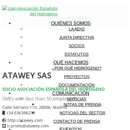
QUIÉNES SOMOS
LA AEH2
JUNTA DIRECTIVA
SOCIOS
ESTATUTOS
QUÉ HACEMOS
¿POR QUÉ HIDRÓGENO?
ATAWEY SAS
PROYECTOS
DOCUMENTACIÓN
SOCIO ASOCIACIÓN ESPAÑOLA DEL HIDRÓGENO
COMUNICACIÓN
SMEs with less than 50 employees
NOTICIAS
NOTAS DE PRENSA
Calle Serrano 110, 28006, Madrid
+34 636396239
NOTICIAS DEL SECTOR
http://atawey.com
CONTACTO DE PRENSA
n.prieto@atawey.com
EVENTOS