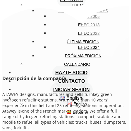
EHEC
EDICIONES ANTERIORES
EHEC 2005
EHEC 2018
EHEC 2022
ÚLTIMA EDICIÓN
EHEC 2024
PRÓXIMA EDICIÓN
CALENDARIO
HAZTE SOCIO
Descripción de la compañía
CONTACTO
INICIAR SESIÓN
ATAWEY designs, manufactures and sells turnkey green
English
hydrogen refueling stations. With more than 10 years’
English
experience in this field and 25 refueling stations in operation,
Atawey is one of the French market leaders. We offer a full
Español
range of hydrogen refueling stations : compact, scalable and
mobile to refuel all types of vehicles: trucks, buses, dumpsters,
vans, forklifts…