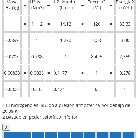
Masa
H2 gas
H2 líquido1
Energía2
Energía2
↔
↔
↔
↔
H2 (kg)
(Nm3)
(litros)
(MJ)
(kW·h)
1
=
11,12
=
14,12
=
120
=
33,33
0,0899
=
1
=
1,270
=
10,8
=
3,00
0,0708
=
0,788
=
1
=
8,495
=
2,359
0,00833
=
0,0926
=
0,1177
=
1
=
0,278
0,0300
=
0,333
=
0,424
=
3,6
=
1
1 El hidrógeno es líquido a presión atmosférica por debajo de
20,39 K
2 Basado en poder calorífico inferior
X