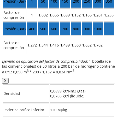
Presión (Bar)
1
50
100
150
200
250
300
350
Factor de
1
1,032
1,065
1,089
1,132
1,166
1,201
1,236
compresión
Presión (Bar)
400
500
600
700
800
900
1000
Factor de
1,272
1,344
1,416
1,489
1,560
1,632
1,702
compresión
Ejemplo de aplicación del factor de compresibilidad
: 1 botella (de
las convencionales) de 50 litros a 200 bar de hidrógeno contiene
3
3
a 0ºC: 0,050 m
* 200 / 1,132 = 8,834 Nm
X
0,0899 kg/Nm3 (gas)
Densidad
0,0708 kg/l (liquido)
Poder calorífico inferior
120 MJ/kg