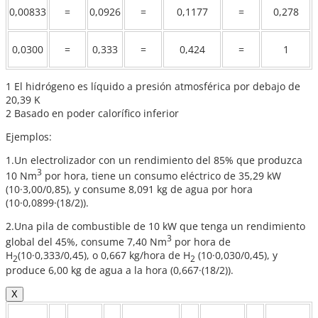
0,00833
=
0,0926
=
0,1177
=
0,278
0,0300
=
0,333
=
0,424
=
1
1 El hidrógeno es líquido a presión atmosférica por debajo de
20,39 K
2 Basado en poder calorífico inferior
Ejemplos:
1.Un electrolizador con un rendimiento del 85% que produzca
3
10 Nm
por hora, tiene un consumo eléctrico de 35,29 kW
(10·3,00/0,85), y consume 8,091 kg de agua por hora
(10·0,0899·(18/2)).
2.Una pila de combustible de 10 kW que tenga un rendimiento
3
global del 45%, consume 7,40 Nm
por hora de
H
(10·0,333/0,45), o 0,667 kg/hora de H
(10·0,030/0,45), y
2
2
produce 6,00 kg de agua a la hora (0,667·(18/2)).
X