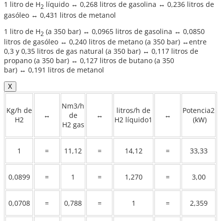
1 litro de H
líquido ↔ 0,268 litros de gasolina ↔ 0,236 litros de
2
gasóleo ↔ 0,431 litros de metanol
1 litro de H
(a 350 bar) ↔ 0,0965 litros de gasolina ↔ 0,0850
2
litros de gasóleo ↔ 0,240 litros de metano (a 350 bar) ↔entre
0,3 y 0,35 litros de gas natural (a 350 bar) ↔ 0,117 litros de
propano (a 350 bar) ↔ 0,127 litros de butano (a 350
bar) ↔ 0,191 litros de metanol
X
Nm3/h
Kg/h de
litros/h de
Potencia2
↔
de
↔
↔
H2
H2 líquido1
(kW)
H2 gas
1
=
11,12
=
14,12
=
33,33
0,0899
=
1
=
1,270
=
3,00
0,0708
=
0,788
=
1
=
2,359