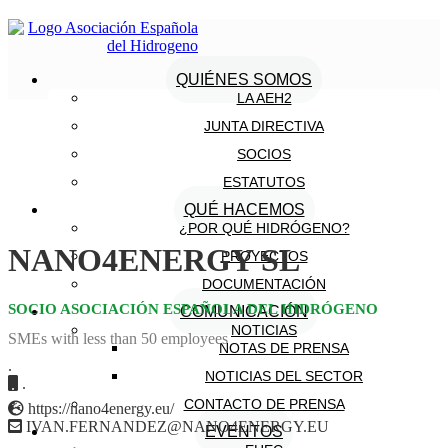
QUIÉNES SOMOS
LA AEH2
JUNTA DIRECTIVA
SOCIOS
ESTATUTOS
QUÉ HACEMOS
¿POR QUÉ HIDRÓGENO?
NANO4ENERGY SL
PROYECTOS
DOCUMENTACIÓN
SOCIO ASOCIACIÓN ESPAÑOLA DEL HIDRÓGENO
COMUNICACIÓN
NOTICIAS
SMEs with less than 50 employees
NOTAS DE PRENSA
.
NOTICIAS DEL SECTOR
.
CONTACTO DE PRENSA
https://nano4energy.eu/
IVAN.FERNANDEZ@NANO4ENERGY.EU
EVENTOS