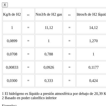
X
Kg/h de H2
↔
Nm3/h de H2 gas
↔
litros/h de H2 líqui
1
=
11,12
=
14,12
0,0899
=
1
=
1,270
0,0708
=
0,788
=
1
0,00833
=
0,0926
=
0,1177
0,0300
=
0,333
=
0,424
1 El hidrógeno es líquido a presión atmosférica por debajo de 20,39 
2 Basado en poder calorífico inferior
Ejemplos: