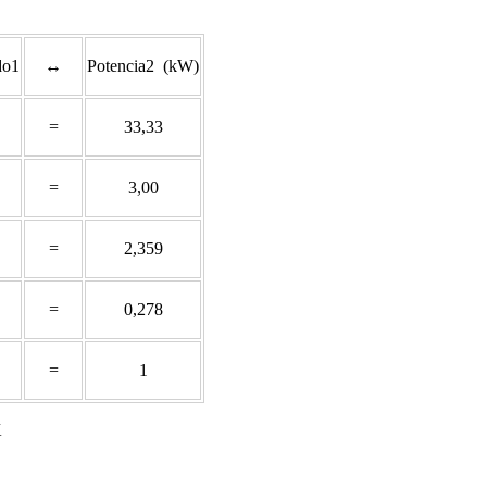
do1
↔
Potencia2 (kW)
=
33,33
=
3,00
=
2,359
=
0,278
=
1
K