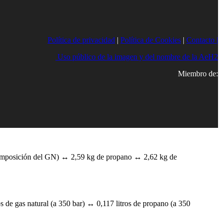
Política de privacidad
|
Política de Cookies
|
Contacto |
Uso público de la imagen y del nombre de la AeH2
Miembro de:
composición del GN) ↔ 2,59 kg de propano ↔ 2,62 kg de
s de gas natural (a 350 bar) ↔ 0,117 litros de propano (a 350