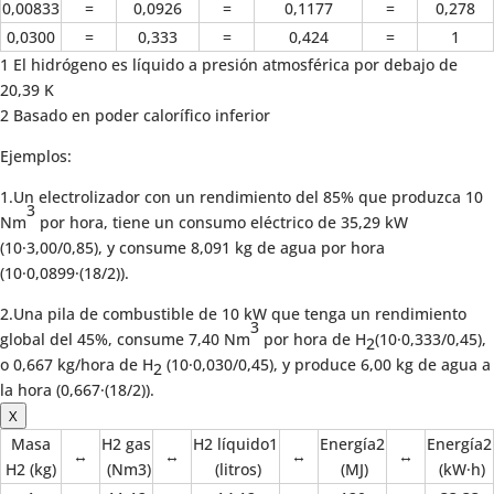
0,00833
=
0,0926
=
0,1177
=
0,278
0,0300
=
0,333
=
0,424
=
1
1 El hidrógeno es líquido a presión atmosférica por debajo de
20,39 K
2 Basado en poder calorífico inferior
Ejemplos:
1.Un electrolizador con un rendimiento del 85% que produzca 10
3
Nm
por hora, tiene un consumo eléctrico de 35,29 kW
(10·3,00/0,85), y consume 8,091 kg de agua por hora
(10·0,0899·(18/2)).
2.Una pila de combustible de 10 kW que tenga un rendimiento
3
global del 45%, consume 7,40 Nm
por hora de H
(10·0,333/0,45),
2
o 0,667 kg/hora de H
(10·0,030/0,45), y produce 6,00 kg de agua a
2
la hora (0,667·(18/2)).
X
Masa
H2 gas
H2 líquido1
Energía2
Energía2
↔
↔
↔
↔
H2 (kg)
(Nm3)
(litros)
(MJ)
(kW·h)