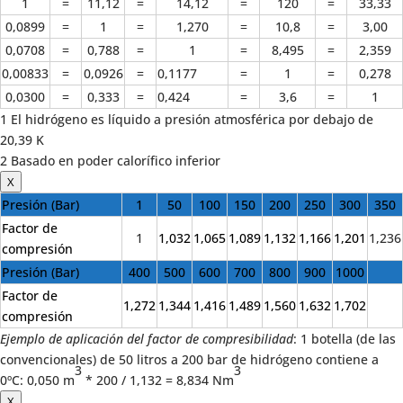
1
=
11,12
=
14,12
=
120
=
33,33
0,0899
=
1
=
1,270
=
10,8
=
3,00
0,0708
=
0,788
=
1
=
8,495
=
2,359
0,00833
=
0,0926
=
0,1177
=
1
=
0,278
0,0300
=
0,333
=
0,424
=
3,6
=
1
1 El hidrógeno es líquido a presión atmosférica por debajo de
20,39 K
2 Basado en poder calorífico inferior
X
Presión (Bar)
1
50
100
150
200
250
300
350
Factor de
1
1,032
1,065
1,089
1,132
1,166
1,201
1,236
compresión
Presión (Bar)
400
500
600
700
800
900
1000
Factor de
1,272
1,344
1,416
1,489
1,560
1,632
1,702
compresión
Ejemplo de aplicación del factor de compresibilidad
: 1 botella (de las
convencionales) de 50 litros a 200 bar de hidrógeno contiene a
3
3
0ºC: 0,050 m
* 200 / 1,132 = 8,834 Nm
X