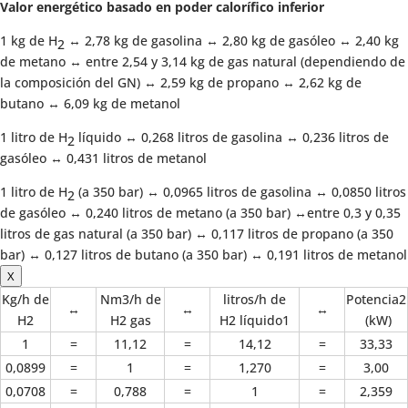
Valor energético basado en poder calorífico inferior
1 kg de H
↔ 2,78 kg de gasolina ↔ 2,80 kg de gasóleo ↔ 2,40 kg
2
de metano ↔ entre 2,54 y 3,14 kg de gas natural (dependiendo de
la composición del GN) ↔ 2,59 kg de propano ↔ 2,62 kg de
butano ↔ 6,09 kg de metanol
1 litro de H
líquido ↔ 0,268 litros de gasolina ↔ 0,236 litros de
2
gasóleo ↔ 0,431 litros de metanol
1 litro de H
(a 350 bar) ↔ 0,0965 litros de gasolina ↔ 0,0850 litros
2
de gasóleo ↔ 0,240 litros de metano (a 350 bar) ↔entre 0,3 y 0,35
litros de gas natural (a 350 bar) ↔ 0,117 litros de propano (a 350
bar) ↔ 0,127 litros de butano (a 350 bar) ↔ 0,191 litros de metanol
X
Kg/h de
Nm3/h de
litros/h de
Potencia2
↔
↔
↔
H2
H2 gas
H2 líquido1
(kW)
1
=
11,12
=
14,12
=
33,33
0,0899
=
1
=
1,270
=
3,00
0,0708
=
0,788
=
1
=
2,359