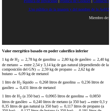
Política de privacidad
|
Política de Cookies
|
Contacto |
Uso público de la imagen y del nombre de la AeH2
Miembro de:
Valor energético basado en poder calorífico inferior
1 kg de H
↔ 2,78 kg de gasolina ↔ 2,80 kg de gasóleo ↔ 2,40 kg
2
de metano ↔ entre 2,54 y 3,14 kg de gas natural (dependiendo de la
composición del GN) ↔ 2,59 kg de propano ↔ 2,62 kg de
butano ↔ 6,09 kg de metanol
1 litro de H
líquido ↔ 0,268 litros de gasolina ↔ 0,236 litros de
2
gasóleo ↔ 0,431 litros de metanol
1 litro de H
(a 350 bar) ↔ 0,0965 litros de gasolina ↔ 0,0850
2
litros de gasóleo ↔ 0,240 litros de metano (a 350 bar) ↔entre 0,3 y
0,35 litros de gas natural (a 350 bar) ↔ 0,117 litros de propano (a
350 bar) ↔ 0,127 litros de butano (a 350 bar) ↔ 0,191 litros de