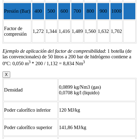
Presión (Bar)
400
500
600
700
800
900
1000
Factor de
1,272
1,344
1,416
1,489
1,560
1,632
1,702
compresión
Ejemplo de aplicación del factor de compresibilidad
: 1 botella (de
las convencionales) de 50 litros a 200 bar de hidrógeno contiene a
3
3
0ºC: 0,050 m
* 200 / 1,132 = 8,834 Nm
X
0,0899 kg/Nm3 (gas)
Densidad
0,0708 kg/l (liquido)
Poder calorífico inferior
120 MJ/kg
Poder calorífico superior
141,86 MJ/kg