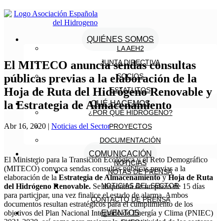
QUIÉNES SOMOS
LA AEH2
JUNTA DIRECTIVA
El MITECO anuncia sendas consultas
públicas previas a la elaboración de la
SOCIOS
Hoja de Ruta del Hidrógeno Renovable y
ESTATUTOS
la Estrategia de Almacenamiento
QUÉ HACEMOS
¿POR QUÉ HIDRÓGENO?
Abr 16, 2020
|
Noticias del Sector
PROYECTOS
DOCUMENTACIÓN
COMUNICACIÓN
El Ministerio para la Transición Ecológica y el Reto Demográfico
NOTICIAS
(MITECO) convoca sendas consultas públicas previas a la
NOTAS DE PRENSA
elaboración de la
Estrategia de Almacenamiento
y
Hoja de Ruta
NOTICIAS DEL SECTOR
del Hidrógeno Renovable.
Se dispondrá de un plazo de 15 días
para participar, una vez finalice el estado de alarma. Ambos
CONTACTO DE PRENSA
documentos resultan estratégicos para el cumplimiento de los
objetivos del Plan Nacional Integrado de Energía y Clima (PNIEC)
EVENTOS