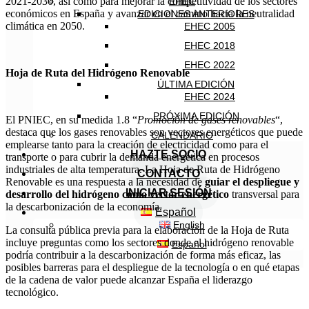
2021-2030, así como para mejorar la competitividad de los sectores
EHEC
económicos en España y avanzar en el camino hacia la neutralidad
EDICIONES ANTERIORES
climática en 2050.
EHEC 2005
EHEC 2018
EHEC 2022
Hoja de Ruta del Hidrógeno Renovable
ÚLTIMA EDICIÓN
EHEC 2024
PRÓXIMA EDICIÓN
El PNIEC, en su medida 1.8 “
Promoción de gases renovables
“,
destaca que los gases renovables son vectores energéticos que puede
CALENDARIO
emplearse tanto para la creación de electricidad como para el
HAZTE SOCIO
transporte o para cubrir la demanda energética en procesos
industriales de alta temperatura. La Hoja de Ruta de Hidrógeno
CONTACTO
Renovable es una respuesta a la necesidad de
guiar el despliegue y
INICIAR SESIÓN
desarrollo del hidrógeno como vector energético
transversal para
la descarbonización de la economía.
Español
English
La consulta pública previa para la elaboración de la Hoja de Ruta
incluye preguntas como los sectores donde el hidrógeno renovable
Español
podría contribuir a la descarbonización de forma más eficaz, las
posibles barreras para el despliegue de la tecnología o en qué etapas
de la cadena de valor puede alcanzar España el liderazgo
tecnológico.