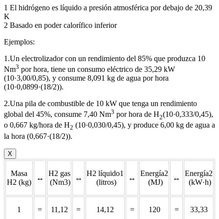
1 El hidrógeno es líquido a presión atmosférica por debajo de 20,39
K
2 Basado en poder calorífico inferior
Ejemplos:
1.Un electrolizador con un rendimiento del 85% que produzca 10
3
Nm
por hora, tiene un consumo eléctrico de 35,29 kW
(10·3,00/0,85), y consume 8,091 kg de agua por hora
(10·0,0899·(18/2)).
2.Una pila de combustible de 10 kW que tenga un rendimiento
3
global del 45%, consume 7,40 Nm
por hora de H
(10·0,333/0,45),
2
o 0,667 kg/hora de H
(10·0,030/0,45), y produce 6,00 kg de agua a
2
la hora (0,667·(18/2)).
X
Masa
H2 gas
H2 líquido1
Energía2
Energía2
↔
↔
↔
↔
H2 (kg)
(Nm3)
(litros)
(MJ)
(kW·h)
1
=
11,12
=
14,12
=
120
=
33,33