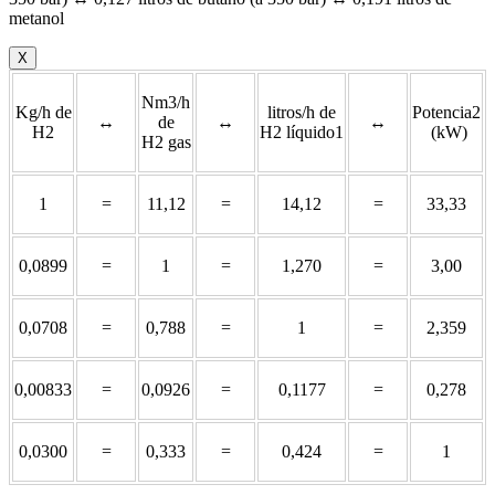
metanol
X
Nm3/h
Kg/h de
litros/h de
Potencia2
↔
de
↔
↔
H2
H2 líquido1
(kW)
H2 gas
1
=
11,12
=
14,12
=
33,33
0,0899
=
1
=
1,270
=
3,00
0,0708
=
0,788
=
1
=
2,359
0,00833
=
0,0926
=
0,1177
=
0,278
0,0300
=
0,333
=
0,424
=
1