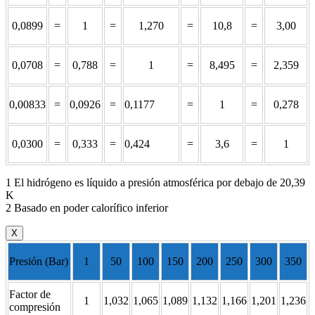
0,0899
=
1
=
1,270
=
10,8
=
3,00
0,0708
=
0,788
=
1
=
8,495
=
2,359
0,00833
=
0,0926
=
0,1177
=
1
=
0,278
0,0300
=
0,333
=
0,424
=
3,6
=
1
1 El hidrógeno es líquido a presión atmosférica por debajo de 20,39
K
2 Basado en poder calorífico inferior
X
Presión (Bar)
1
50
100
150
200
250
300
350
Factor de
1
1,032
1,065
1,089
1,132
1,166
1,201
1,236
compresión