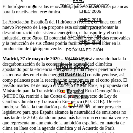
EHEC
EDICIONES ANTERIORES
El hidrógeno impulsa las renovables, que se convierten en palancas
EHEC 2005
para la reactivación económica.
EHEC 2018
La Asociación Española del Hidrógeno (AeH2), en línea con el
nuevo Proyecto de Ley, propone esta solución para afrontar la
EHEC 2022
descarbonización del sistema energético, el transporte y el sector
ÚLTIMA EDICIÓN
industrial, entre otros. El potencial de España en energías renovables
EHEC 2024
y la reducción de sus costes podría facilitar que fuera líder en la
producción de hidrógeno verde.
PRÓXIMA EDICIÓN
CALENDARIO
Madrid, 27 de mayo de 2020 –
España sigue avanzando hacia la
descarbonización de la economía y la neutralidad climática
HAZTE SOCIO
apostando por la eficiencia energética y una mayor penetración de
CONTACTO
las renovables en el mix energético nacional, constituyéndose, así,
como palancas para la reactivación económica en el corto plazo. El
INICIAR SESIÓN
pasado martes 19 de mayo el Consejo de Ministros, a propuesta del
Ministerio para la Transición Ecológica y el Reto Demográfico
Español
(MITECO), remitió a las Cortes el primer proyecto de Ley de
English
Cambio Climático y Transición Energética (PLCCTE). De este
Español
modo, se inicia la tramitación parlamentaria del primer proyecto
legislativo para que España alcance la neutralidad de emisiones no
más tarde de 2050, dando un paso más hacia una economía verde y
que representa un aumento de la ambición española en materia de
clima en línea con la agenda climática y el Acuerdo de París.