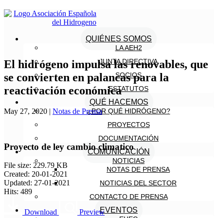
QUIÉNES SOMOS
LA AEH2
JUNTA DIRECTIVA
El hidrógeno impulsa las renovables, que
se convierten en palancas para la
SOCIOS
reactivación económica
ESTATUTOS
QUÉ HACEMOS
May 27, 2020
|
Notas de Prensa
¿POR QUÉ HIDRÓGENO?
PROYECTOS
DOCUMENTACIÓN
Proyecto de ley cambio climatico
COMUNICACIÓN
NOTICIAS
File size: 229.79 KB
NOTAS DE PRENSA
Created: 20-01-2021
Updated: 27-01-2021
NOTICIAS DEL SECTOR
Hits: 489
CONTACTO DE PRENSA
EVENTOS
Download
Preview