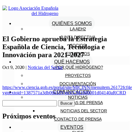
QUIÉNES SOMOS
LA AEH2
JUNTA DIRECTIVA
El Gobierno aprueba la Estrategia
Española de Ciencia, Tecnología e
SOCIOS
Innovación para 2021-2027
ESTATUTOS
QUÉ HACEMOS
Oct 9, 2020
|
Noticias del Sector
¿POR QUÉ HIDRÓGENO?
PROYECTOS
DOCUMENTACIÓN
https://www.ciencia.gob.es/portal/site/MICINN/menuitem.26172fcf
COMUNICACIÓN
vgnextoid=1387571a3db06610VgnVCM1000001d04140aRCRD
NOTICIAS
Buscar:
NOTAS DE PRENSA
NOTICIAS DEL SECTOR
Próximos eventos
CONTACTO DE PRENSA
EVENTOS