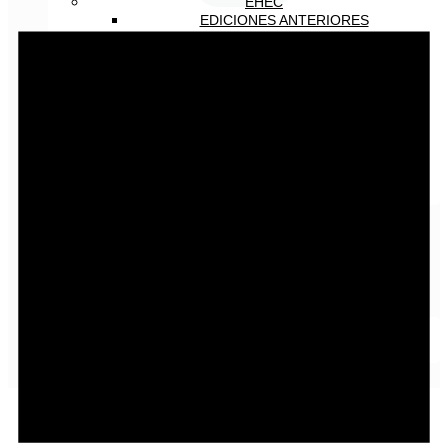
EHEC
EDICIONES ANTERIORES
EHEC 2005
EHEC 2018
EHEC 2022
ÚLTIMA EDICIÓN
EHEC 2024
PRÓXIMA EDICIÓN
CALENDARIO
HAZTE SOCIO
CONTACTO
INICIAR SESIÓN
Español
English
Español