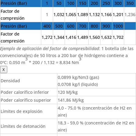
Presión (Bar)
1
50
100
150
200
250
300
350
Factor de
1
1,032
1,065
1,089
1,132
1,166
1,201
1,236
compresión
Presión (Bar)
400
500
600
700
800
900
1000
Factor de
1,272
1,344
1,416
1,489
1,560
1,632
1,702
compresión
Ejemplo de aplicación del factor de compresibilidad
: 1 botella (de las
convencionales) de 50 litros a 200 bar de hidrógeno contiene a
3
3
0ºC: 0,050 m
* 200 / 1,132 = 8,834 Nm
X
0,0899 kg/Nm3 (gas)
Densidad
0,0708 kg/l (liquido)
Poder calorífico inferior
120 MJ/kg
Poder calorífico superior
141,86 MJ/kg
4,0 - 75,0 % (concentración de H2 en
Límites de explosión
aire)
18,3 - 59,0 % (concentración de H2 en
Límites de detonación
aire)