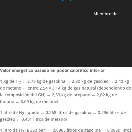
Miembro de:
Valor energético basado en poder calorífico inferior
1 kg de H
↔ 2,78 kg de gasolina ↔ 2,80 kg de gasóleo ↔ 2,40 kg
2
de metano ↔ entre 2,54 y 3,14 kg de gas natural (dependiendo de
la composición del GN) ↔ 2,59 kg de propano ↔ 2,62 kg de
butano ↔ 6,09 kg de metanol
1 litro de H
líquido ↔ 0,268 litros de gasolina ↔ 0,236 litros de
2
gasóleo ↔ 0,431 litros de metanol
1 litro de H
(a 350 bar) ↔ 0,0965 litros de gasolina ↔ 0,0850 litros
2