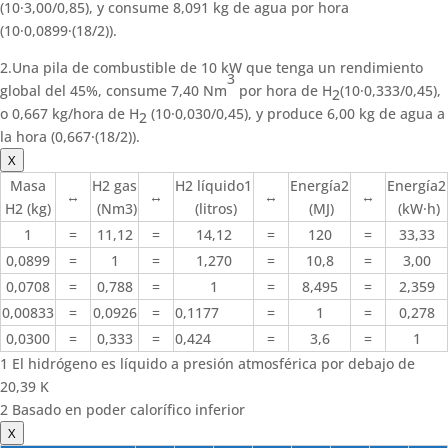
(10·3,00/0,85), y consume 8,091 kg de agua por hora
(10·0,0899·(18/2)).
2.Una pila de combustible de 10 kW que tenga un rendimiento
3
global del 45%, consume 7,40 Nm
por hora de H
(10·0,333/0,45),
2
o 0,667 kg/hora de H
(10·0,030/0,45), y produce 6,00 kg de agua a
2
la hora (0,667·(18/2)).
X
Masa
H2 gas
H2 líquido1
Energía2
Energía2
↔
↔
↔
↔
H2 (kg)
(Nm3)
(litros)
(MJ)
(kW·h)
1
=
11,12
=
14,12
=
120
=
33,33
0,0899
=
1
=
1,270
=
10,8
=
3,00
0,0708
=
0,788
=
1
=
8,495
=
2,359
0,00833
=
0,0926
=
0,1177
=
1
=
0,278
0,0300
=
0,333
=
0,424
=
3,6
=
1
1 El hidrógeno es líquido a presión atmosférica por debajo de
20,39 K
2 Basado en poder calorífico inferior
X