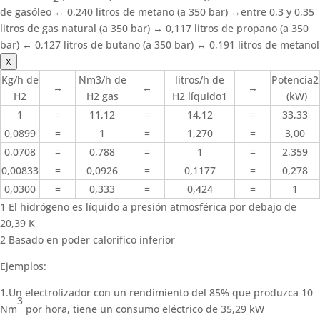
de gasóleo ↔ 0,240 litros de metano (a 350 bar) ↔entre 0,3 y 0,35
litros de gas natural (a 350 bar) ↔ 0,117 litros de propano (a 350
bar) ↔ 0,127 litros de butano (a 350 bar) ↔ 0,191 litros de metanol
X
Kg/h de
Nm3/h de
litros/h de
Potencia2
↔
↔
↔
H2
H2 gas
H2 líquido1
(kW)
1
=
11,12
=
14,12
=
33,33
0,0899
=
1
=
1,270
=
3,00
0,0708
=
0,788
=
1
=
2,359
0,00833
=
0,0926
=
0,1177
=
0,278
0,0300
=
0,333
=
0,424
=
1
1 El hidrógeno es líquido a presión atmosférica por debajo de
20,39 K
2 Basado en poder calorífico inferior
Ejemplos:
1.Un electrolizador con un rendimiento del 85% que produzca 10
3
Nm
por hora, tiene un consumo eléctrico de 35,29 kW