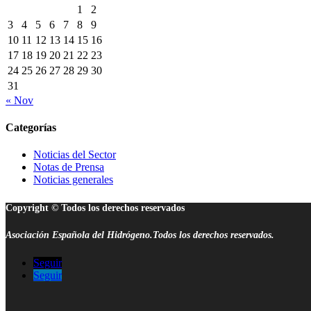
1
2
3
4
5
6
7
8
9
10
11
12
13
14
15
16
17
18
19
20
21
22
23
24
25
26
27
28
29
30
31
« Nov
Categorías
Noticias del Sector
Notas de Prensa
Noticias generales
Copyright © Todos los derechos reservados
Asociación Española del Hidrógeno.Todos los derechos reservados.
Seguir
Seguir