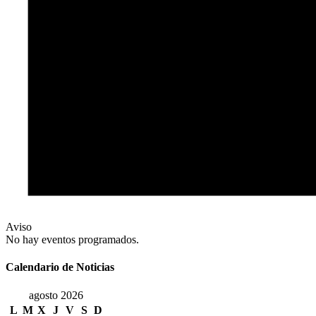
Aviso
No hay eventos programados.
Calendario de Noticias
agosto 2026
L
M
X
J
V
S
D