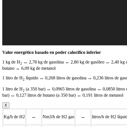
Valor energético basado en poder calorífico inferior
1 kg de H
↔ 2,78 kg de gasolina ↔ 2,80 kg de gasóleo ↔ 2,40 kg d
2
butano ↔ 6,09 kg de metanol
1 litro de H
líquido ↔ 0,268 litros de gasolina ↔ 0,236 litros de gas
2
1 litro de H
(a 350 bar) ↔ 0,0965 litros de gasolina ↔ 0,0850 litros 
2
bar) ↔ 0,127 litros de butano (a 350 bar) ↔ 0,191 litros de metanol
X
Kg/h de H2
↔
Nm3/h de H2 gas
↔
litros/h de H2 líqui