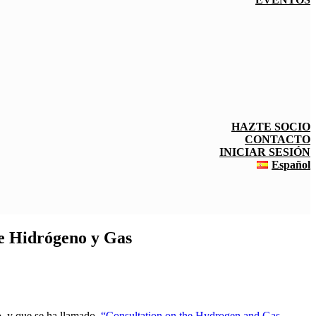
HAZTE SOCIO
CONTACTO
INICIAR SESIÓN
Español
de Hidrógeno y Gas
ño, y que se ha llamado
“Consultation on the Hydrogen and Gas