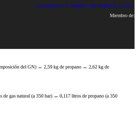
Uso público de la imagen y del nombre de la AeH2
Miembro de:
composición del GN) ↔ 2,59 kg de propano ↔ 2,62 kg de
s de gas natural (a 350 bar) ↔ 0,117 litros de propano (a 350